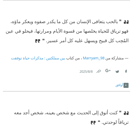
❞ بالحب يتعافى الإنسان من كل ما يكدر صفوه ويعكر ماؤه،
فهو ترياق للحياة يخلصها من قسوة الأيام ومرارتها، فيحلو في عين
المُحِب كل قبيح ويسهل عليه كل أمر عسير. ❝
مشاركة من
Marryam_98
، من كتاب
بين مملكتين : مذكرات حياة توفقت
8‏/8‏/2025
Link
Twitter
Facebook
أوافق
❞ كنت أتوق إلى الحديث مع شخص بعينه، شخص أجد معه
ترياقاً لوحدتي. ❝