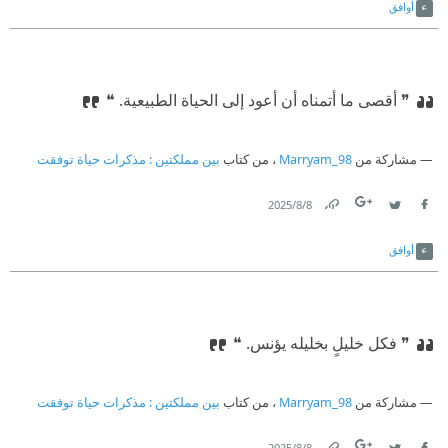
أوافق
❞ أقصى ما أتمناه أن أعود إلى الحياة الطبيعية. ❝
مشاركة من
Marryam_98
، من كتاب
بين مملكتين : مذكرات حياة توفقت
8‏/8‏/2025
Link
Twitter
Facebook
أوافق
❞ فكل خليلٍ بخليله يؤنس. ❝
مشاركة من
Marryam_98
، من كتاب
بين مملكتين : مذكرات حياة توفقت
8‏/8‏/2025