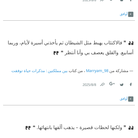
Link
Twitter
Facebook
أوافق
❞ فالاكتئاب يهبط مثل الشيطان ثم يأخذني أسيرة لأيام، وربما
أسابيع. والقلق يعصف بي وأنا أنتظر ❝
مشاركة من
Marryam_98
، من كتاب
بين مملكتين : مذكرات حياة توفقت
8‏/8‏/2025
Link
Twitter
Facebook
أوافق
❞ ولكنها لحظات قصيرة – يذهب ألَقها بانتهائها. ❝