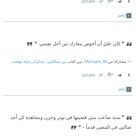
8‏/8‏/2025
Link
Twitter
Facebook
أوافق
❞ كان عليّ أن أخوض معارك من أجل نفسي. ❝
مشاركة من
Marryam_98
، من كتاب
بين مملكتين : مذكرات حياة توفقت
8‏/8‏/2025
Link
Twitter
Facebook
أوافق
❞ سنة ضاعت مني قضيتها في توتر وحزن ومجاهدة كي أجد
ضالتي في المضي قدماً – ❝