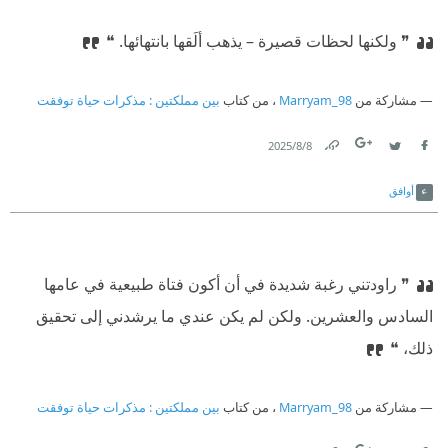
❞ ولكنها لحظات قصيرة – يذهب ألَقها بانتهائها. ❝
مشاركة من
Marryam_98
، من كتاب
بين مملكتين : مذكرات حياة توفقت
8‏/8‏/2025
Link
Twitter
Facebook
أوافق
❞ راودتني رغبة شديدة في أن أكون فتاة طبيعية في عامها
السادس والعشرين. ولكن لم يكن عندي ما يرشدني إلى تحقيق
ذلك، ❝
مشاركة من
Marryam_98
، من كتاب
بين مملكتين : مذكرات حياة توفقت