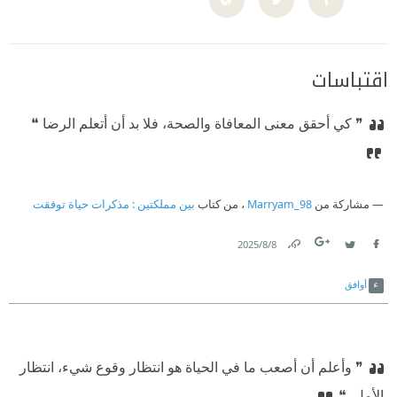
اقتباسات
❞ كي أحقق معنى المعافاة والصحة، فلا بد أن أتعلم الرضا ❝
مشاركة من
Marryam_98
، من كتاب
بين مملكتين : مذكرات حياة توفقت
8‏/8‏/2025
Link
Twitter
Facebook
أوافق
❞ وأعلم أن أصعب ما في الحياة هو انتظار وقوع شيء، انتظار
الأمل. ❝