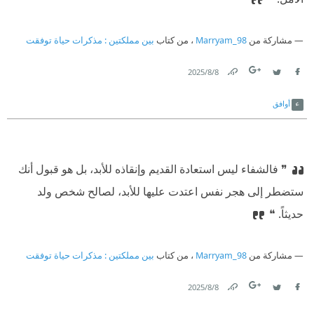
مشاركة من
Marryam_98
، من كتاب
بين مملكتين : مذكرات حياة توفقت
8‏/8‏/2025
Link
Twitter
Facebook
أوافق
❞ فالشفاء ليس استعادة القديم وإنقاذه للأبد، بل هو قبول أنك
ستضطر إلى هجر نفس اعتدت عليها للأبد، لصالح شخص ولد
حديثاً. ❝
مشاركة من
Marryam_98
، من كتاب
بين مملكتين : مذكرات حياة توفقت
8‏/8‏/2025
Link
Twitter
Facebook