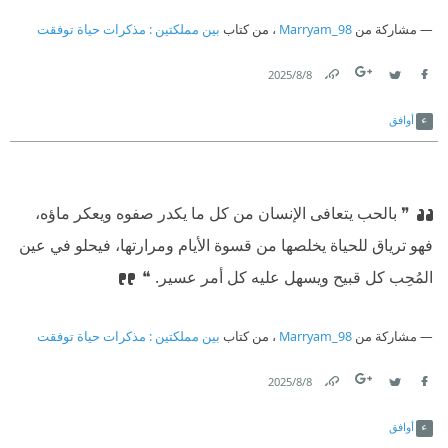
مشاركة من
Marryam_98
، من كتاب
بين مملكتين : مذكرات حياة توفقت
8‏/8‏/2025
Link
Twitter
Facebook
أوافق
❞ بالحب يتعافى الإنسان من كل ما يكدر صفوه ويعكر ماؤه،
فهو ترياق للحياة يخلصها من قسوة الأيام ومرارتها، فيحلو في عين
المُحِب كل قبيح ويسهل عليه كل أمر عسير. ❝
مشاركة من
Marryam_98
، من كتاب
بين مملكتين : مذكرات حياة توفقت
8‏/8‏/2025
Link
Twitter
Facebook
أوافق