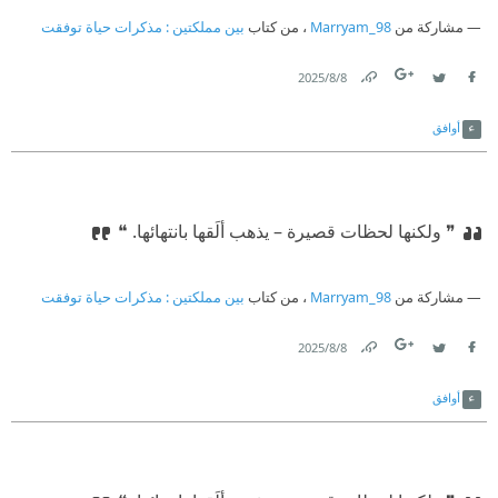
مشاركة من
Marryam_98
، من كتاب
بين مملكتين : مذكرات حياة توفقت
8‏/8‏/2025
Link
Twitter
Facebook
أوافق
❞ ولكنها لحظات قصيرة – يذهب ألَقها بانتهائها. ❝
مشاركة من
Marryam_98
، من كتاب
بين مملكتين : مذكرات حياة توفقت
8‏/8‏/2025
Link
Twitter
Facebook
أوافق