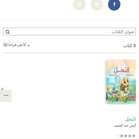
ps://www.facebook.com/ayman.abd.elhamid.498383
الأعلى قراءةً أوّلًا
8
كتاب
النحل
أيمن عبد الحميد