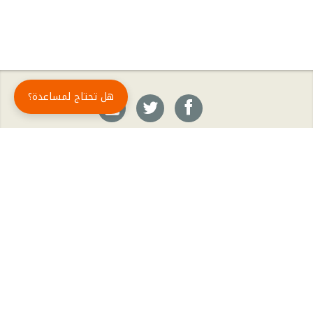
هل تحتاج لمساعدة؟
حمّل تطبيق أبجد مجاناً
أبجد
: أسلوب جديد للقراءة العربية
أبجد هو تطبيق القراءة رقم واحد في العالم العربي. تضم مكتبة أبجد أحدث وأهم الكتب والروايات،
بالإضافة إلى الكتب الأكثر مبيعاً والكتب الأكثر رواجاً من شتّى المجالات، مثل الروايات والقصص، كتب
الأدب، الكتب التاريخية، الكتب السياسية، كتب المال والأعمال، كتب الفلسفة وكتب التنمية البشرية
وتطوير الذات وغيرها.
الكتب
تواصل معنا
الأسئلة الشائعة
اشتراك أبجد بلا حدود
المؤلفون