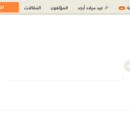
اش
ية
🎉 عيد ميلاد أبجد
المؤلفون
المقالات
جديد