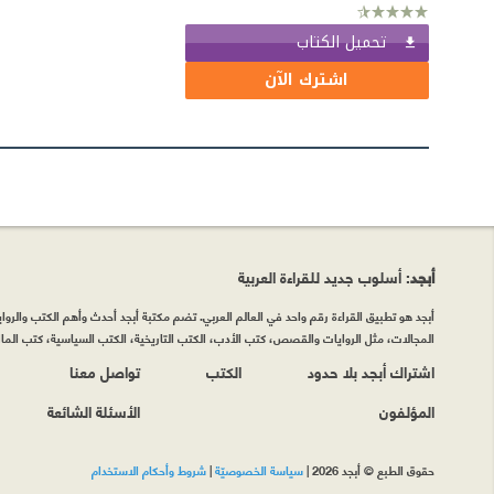
تحميل الكتاب
اشترك الآن
أبجد
: أسلوب جديد للقراءة العربية
أبجد هو تطبيق القراءة رقم واحد في العالم العربي. تضم مكتبة أبجد أحدث وأهم الكتب والروايات
المجالات، مثل الروايات والقصص، كتب الأدب، الكتب التاريخية، الكتب السياسية، كتب المال 
اشتراك أبجد بلا حدود
الكتب
تواصل معنا
المؤلفون
الأسئلة الشائعة
حقوق الطبع © أبجد 2026
|
سياسة الخصوصيّة
|
شروط وأحكام الاستخدام