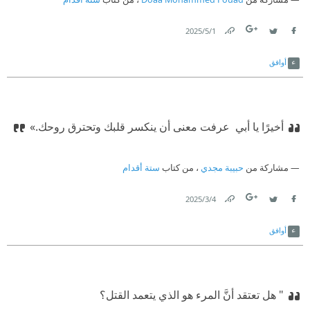
1‏/5‏/2025
Link
Twitter
Facebook
أوافق
أخيرًا يا أبي
‫ عرفت معنى أن ينكسر قلبك وتحترق روحك.»
مشاركة من
حبيبة مجدي
، من كتاب
ستة أقدام
4‏/3‏/2025
Link
Twitter
Facebook
أوافق
‫‏" هل تعتقد أنَّ المرء هو الذي يتعمد القتل؟‏