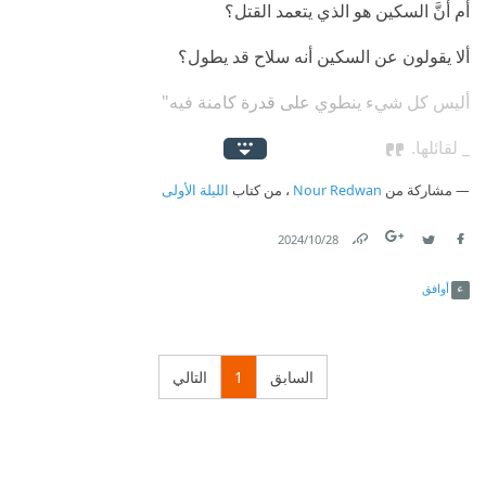
‫‏أم أنَّ السكين هو الذي يتعمد القتل؟‏
‫‏ألا يقولون عن السكين أنه سلاح قد يطول؟‏
‫‏أليس كل شيء ينطوي على قدرة كامنة فيه"‏
‫‏_​ لقائلها.‏
مشاركة من
Nour Redwan
، من كتاب
الليلة الأولى
28‏/10‏/2024
Link
Twitter
Facebook
أوافق
السابق
1
التالي