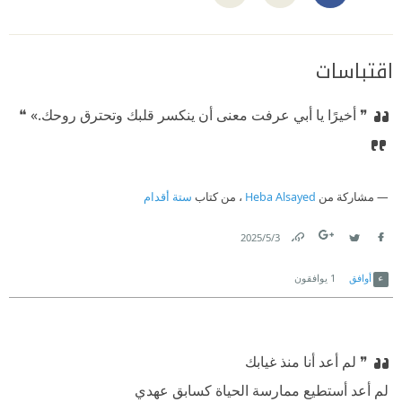
اقتباسات
❞ أخيرًا يا أبي
⁠‫عرفت معنى أن ينكسر قلبك وتحترق روحك.» ❝
مشاركة من
Heba Alsayed
، من كتاب
ستة أقدام
3‏/5‏/2025
Link
Twitter
Facebook
أوافق
1
يوافقون
❞ لم أعد أنا منذ غيابك
⁠‫لم أعد أستطيع ممارسة الحياة كسابق عهدي