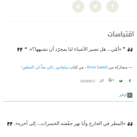
اقتباسات
❞ «أمّي… هل تصير الأشياء لنا بمجرّد أن نشبهها؟». ❝
مشاركة من
Rose Saeed
، من كتاب
سلفادور دالي يعدُّ لي الفطور!
21‏/8‏/2024
Link
Twitter
Facebook
أوافق
«المطر في الخارج
‫ وأنا نهر جفّفته الحسرات… إلى آخره».