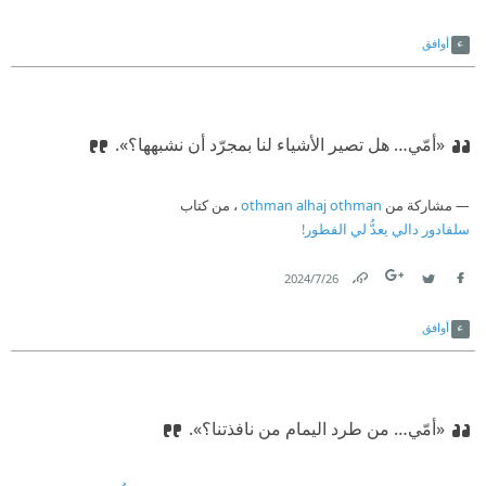
Link
Twitter
Facebook
أوافق
«أمّي… هل تصير الأشياء لنا بمجرّد أن نشبهها؟».
مشاركة من
othman alhaj othman
، من كتاب
سلفادور دالي يعدُّ لي الفطور!
26‏/7‏/2024
Link
Twitter
Facebook
أوافق
«أمّي… من طرد اليمام من نافذتنا؟».