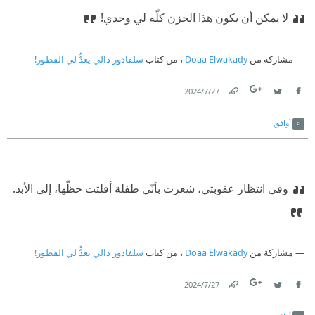
لا يمكن أن يكون هذا الحزن كلّه لي وحدي!
مشاركة من
Doaa Elwakady
، من كتاب
سلفادور دالي يعدُّ لي الفطور!
27‏/7‏/2024
Link
Twitter
Facebook
أوافق
وفي انتظار عقوبتي، شعرت بأنّي طفلة أفلتت حظّها، إلى الأبد.
مشاركة من
Doaa Elwakady
، من كتاب
سلفادور دالي يعدُّ لي الفطور!
27‏/7‏/2024
Link
Twitter
Facebook