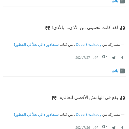
أوافق
لقد كانت تحميني من الأذى… بالأذى!
مشاركة من
Doaa Elwakady
، من كتاب
سلفادور دالي يعدُّ لي الفطور!
27‏/7‏/2024
Link
Twitter
Facebook
أوافق
يقع في الهامش الأقصى للعالم».
مشاركة من
Doaa Elwakady
، من كتاب
سلفادور دالي يعدُّ لي الفطور!
26‏/7‏/2024