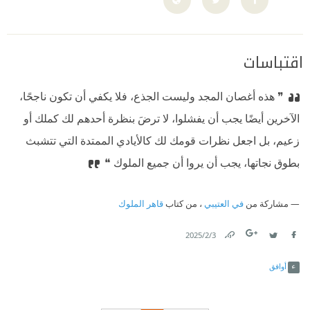
اقتباسات
❞ هذه أغصان المجد وليست الجذع، فلا يكفي أن تكون ناجحًا،
الآخرين أيضًا يجب أن يفشلوا، لا ترضَ بنظرة أحدهم لك كملك أو
زعيم، بل اجعل نظرات قومك لك كالأيادي الممتدة التي تتشبث
بطوق نجاتها، يجب أن يروا أن جميع الملوك ❝
مشاركة من
في العتيبي
، من كتاب
قاهر الملوك
3‏/2‏/2025
Link
Twitter
Facebook
أوافق