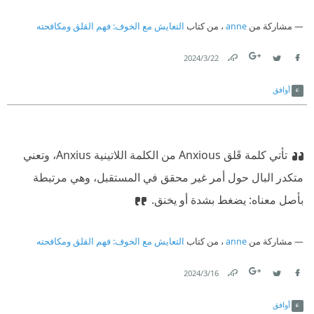
مشاركة من
anne
، من كتاب
التعايش مع الخوف: فهم القلق ومكافحته
22‏/3‏/2024
Link
Twitter
Facebook
أوافق
تأتي كلمة قَلق Anxious من الكلمة اللاتينية Anxius، وتعني
متكدر البال حول أمر غير محقق في المستقبل، وهي مرتبطة
بأصل معناه: يضغط بشدة أو يخنق.
مشاركة من
anne
، من كتاب
التعايش مع الخوف: فهم القلق ومكافحته
16‏/3‏/2024
Link
Twitter
Facebook
أوافق