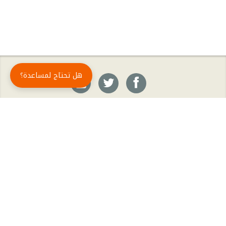
هل تحتاج لمساعدة؟
حمّل تطبيق أبجد مجاناً
أبجد
: أسلوب جديد للقراءة العربية
أبجد هو تطبيق القراءة رقم واحد في العالم العربي. تضم مكتبة أبجد أحدث وأهم الكتب والروايات،
بالإضافة إلى الكتب الأكثر مبيعاً والكتب الأكثر رواجاً من شتّى المجالات، مثل الروايات والقصص، كتب
الأدب، الكتب التاريخية، الكتب السياسية، كتب المال والأعمال، كتب الفلسفة وكتب التنمية البشرية
وتطوير الذات وغيرها.
الكتب
تواصل معنا
الأسئلة الشائعة
اشتراك أبجد بلا حدود
المؤلفون