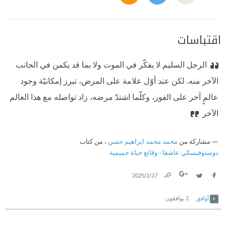
اقتباسات
الرجل السليم لا يفكّر في الموت ولا بما قد يكمن في الجانب
الآخر منه. لكن عند أوّل علامة على المرض، تبرز إمكانيّة وجود
عالمٍ آخر على الفور، وكلّما اشتدّ مرضه، زاد تواصله مع هذا العالم
الآخر
مشاركة من
محمد محمد ابراهيم حسن
، من كتاب
دوستوفيسكي عاشقا - وقائع حياة حميمية
27‏/2‏/2025
Link
Twitter
Facebook
أوافق
2
يوافقون