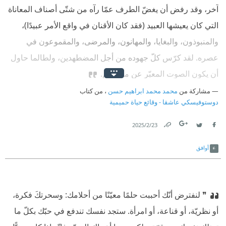
آخر، وقد رفض أن يغضّ الطرف عمّا رآه من شتّى أصناف المعاناة
التي كان يعيشها العبيد (فقد كان الأقنان في واقع الأمر عبيدًا)،
والمنبوذون، والبغايا، والمهانون، والمرضى، والمقموعون في
عصره. لقد كرّس كلّ جهوده من أجل المضطهدين، ولطالما حاول
أن يكون الصوت المعبّر عن معاناتهم.
مشاركة من
محمد محمد ابراهيم حسن
، من كتاب
دوستوفيسكي عاشقا - وقائع حياة حميمية
23‏/2‏/2025
Link
Twitter
Facebook
أوافق
❞ لنفترض أنّك أحببت حلمًا معيّنًا من أحلامك: وسحرتكَ فكرة،
أو نظريّة، أو قناعة، أو امرأة. ستجد نفسك تندفع في حبّك بكلّ ما