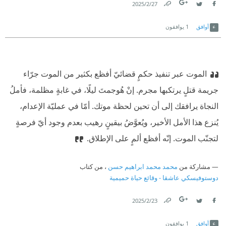
27‏/2‏/2025
Link
Twitter
Facebook
أوافق
1
يوافقون
الموت عبر تنفيذ حكمٍ قضائيّ أفظع بكثير من الموت جرّاء
جريمة قتلٍ يرتكبها مجرم. إنْ هُوجمتَ ليلًا، في غابةٍ مظلمة، فأملُ
النجاة يرافقك إلى أن تحين لحظة موتك. أمّا في عمليّة الإعدام،
يُنزع هذا الأمل الأخير، ويُعوَّضُ بيقينٍ رهيب بعدم وجود أيّ فرصةٍ
لتجنّب الموت. إنّه أفظع ألمٍ على الإطلاق.
مشاركة من
محمد محمد ابراهيم حسن
، من كتاب
دوستوفيسكي عاشقا - وقائع حياة حميمية
23‏/2‏/2025
Link
Twitter
Facebook
أوافق
1
يوافقون