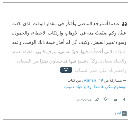
عندما أسترجع الماضي وأفكّر في مقدار الوقت الذي بدّدته
عبثًا، وكم ضيّعتُ منه في الأوهام، وارتكاب الأخطاء، والخمول،
وسوء تدبير العيش، وكيف أنّي لم أقدّر قيمة ذلك الوقت، وعدد
المرّات التي أخطأت فيها بحقّ نفسي، ينزف قلبي. الحياة نعمة،
والحياة سعادة، وكلّ دقيقةٍ فيها قد تساوي دهرًا من السعادة.
واحسرتاه على عمر الشباب!
مشاركة من
Asma'a _19
، من كتاب
دوستوفيسكي عاشقا - وقائع حياة حميمية
24‏/2‏/2025
Link
Twitter
Facebook
أوافق