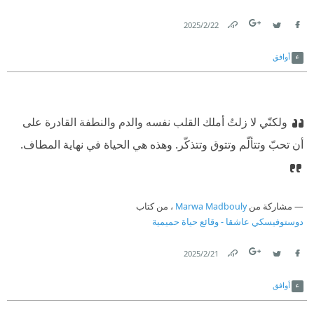
22‏/2‏/2025
Link
Twitter
Facebook
أوافق
ولكنّي لا زلتُ أملك القلب نفسه والدم والنطفة القادرة على
أن تحبّ وتتألّم وتتوق وتتذكّر. وهذه هي الحياة في نهاية المطاف.
مشاركة من
Marwa Madbouly
، من كتاب
دوستوفيسكي عاشقا - وقائع حياة حميمية
21‏/2‏/2025
Link
Twitter
Facebook
أوافق