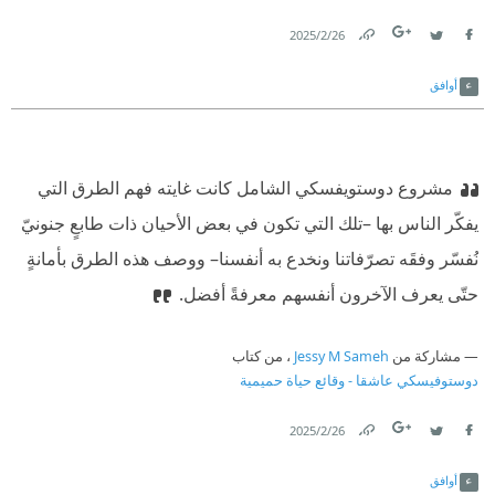
26‏/2‏/2025
Link
Twitter
Facebook
أوافق
مشروع دوستويفسكي الشامل كانت غايته فهم الطرق التي
يفكّر الناس بها –تلك التي تكون في بعض الأحيان ذات طابعٍ جنونيّ
نُفسّر وفقَه تصرّفاتنا ونخدع به أنفسنا– ووصف هذه الطرق بأمانةٍ
حتّى يعرف الآخرون أنفسهم معرفةً أفضل.
مشاركة من
Jessy M Sameh
، من كتاب
دوستوفيسكي عاشقا - وقائع حياة حميمية
26‏/2‏/2025
Link
Twitter
Facebook
أوافق