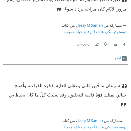
مرور الأيّام كان مزاجه يزداد سوءًا
مشاركة من
Jessy M Sameh
، من كتاب
دوستوفيسكي عاشقا - وقائع حياة حميمية
26‏/2‏/2025
Link
Twitter
Facebook
أوافق
سرعان ما فُتِن قلبي وعقلي للغاية بفكرة القراءة، وأصبح
خيالي يمتلك قوّةً فائقة للتحليق، وقد نسيتُ كلّ ما كان يحيط بي
مشاركة من
Jessy M Sameh
، من كتاب
دوستوفيسكي عاشقا - وقائع حياة حميمية