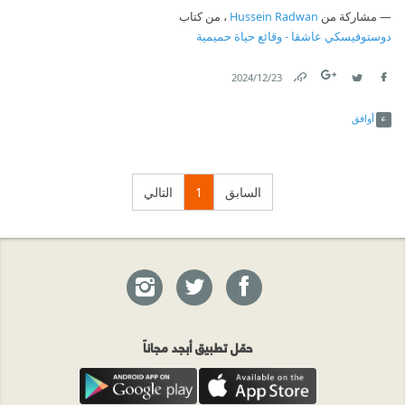
مشاركة من
Hussein Radwan
، من كتاب
دوستوفيسكي عاشقا - وقائع حياة حميمية
23‏/12‏/2024
Link
Twitter
Facebook
أوافق
السابق
1
التالي
حمّل تطبيق أبجد مجاناً