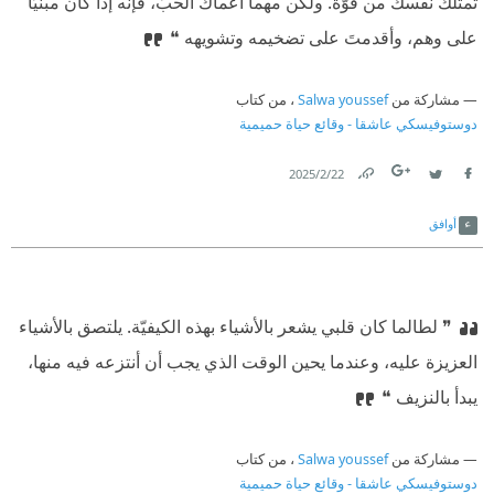
تمتلك نفسك من قوّة. ولكن مهما أعماك الحبّ، فإنّه إذا كان مبنيًّا
على وهم، وأقدمتَ على تضخيمه وتشويهه ❝
مشاركة من
Salwa youssef
، من كتاب
دوستوفيسكي عاشقا - وقائع حياة حميمية
22‏/2‏/2025
Link
Twitter
Facebook
أوافق
❞ لطالما كان قلبي يشعر بالأشياء بهذه الكيفيّة. يلتصق بالأشياء
العزيزة عليه، وعندما يحين الوقت الذي يجب أن أنتزعه فيه منها،
يبدأ بالنزيف ❝
مشاركة من
Salwa youssef
، من كتاب
دوستوفيسكي عاشقا - وقائع حياة حميمية