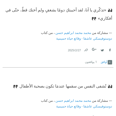
«تذكّري يا آنا، لقد أحببتكِ دومًا بشغفٍ ولم أخنك قطّ، حتّى في
أفكاري»
مشاركة من
محمد محمد ابراهيم حسن
، من كتاب
دوستوفيسكي عاشقا - وقائع حياة حميمية
27‏/2‏/2025
Link
Twitter
Facebook
أوافق
1
يوافقون
تُشفى النفس من سقمها عندمَا تكون بصحبة الأطفال
مشاركة من
محمد محمد ابراهيم حسن
، من كتاب
دوستوفيسكي عاشقا - وقائع حياة حميمية