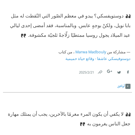
دوستويفسكي؟ يبدو في معظم الصّور التي التُقطت له مثل
بابا نويل، ولكنْ بوجهٍ عابس. وبالمناسبة، فقد أمضى إحدى ليالي
عيد الميلاد يجول روسيا ممتطيًا زلّاجةً ثلجيّة مكشوفة.
مشاركة من
Marwa Madbouly
، من كتاب
دوستوفيسكي عاشقا - وقائع حياة حميمية
21‏/2‏/2025
Link
Twitter
Facebook
أوافق
لا يكفي أن يكون المرء مغرمًا بالآخرين، يجب أن يمتلك مهارة
جعل الناس يغرمون به