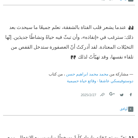
عندما يشعر قلب الفتاة بالشفقة، نعلم جميعًا ما سيحدث بعد
ذلك: سترغب في «إنقاذه»، وأن تبثّ فيه حياةً ونشاطًا جديدَين. إنّها
التخيّلات المعتادة. لقد أدركتُ أنّ العصفورة ستدخل القفص من
تلقاء نفسها، وقد تهيّأتُ لذلك
مشاركة من
محمد محمد ابراهيم حسن
، من كتاب
دوستوفيسكي عاشقا - وقائع حياة حميمية
27‏/2‏/2025
Link
Twitter
Facebook
أوافق
تغيّرت تصرّفاته وازداد كآبةً وسخطًا وبات سريع الانفعال. ومع