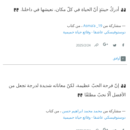
أدركُ حينئذٍ أنّ الحياة في كلّ مكان، نعيشها في داخلنا.
مشاركة من
Asma'a _19
، من كتاب
دوستوفيسكي عاشقا - وقائع حياة حميمية
24‏/2‏/2025
Link
Twitter
Facebook
أوافق
إنّ فرحة الحبّ عظيمة، لكنّ معاناته شديدة لدرجة تجعل من
الأفضل ألّا نحبّ مطلقًا
مشاركة من
محمد محمد ابراهيم حسن
، من كتاب
دوستوفيسكي عاشقا - وقائع حياة حميمية