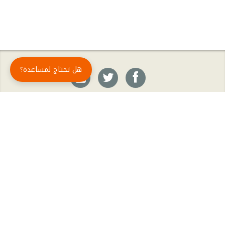
هل تحتاج لمساعدة؟
حمّل تطبيق أبجد مجاناً
أبجد
: أسلوب جديد للقراءة العربية
أبجد هو تطبيق القراءة رقم واحد في العالم العربي. تضم مكتبة أبجد أحدث وأهم الكتب والروايات،
بالإضافة إلى الكتب الأكثر مبيعاً والكتب الأكثر رواجاً من شتّى المجالات، مثل الروايات والقصص، كتب
الأدب، الكتب التاريخية، الكتب السياسية، كتب المال والأعمال، كتب الفلسفة وكتب التنمية البشرية
وتطوير الذات وغيرها.
الكتب
تواصل معنا
الأسئلة الشائعة
اشتراك أبجد بلا حدود
المؤلفون