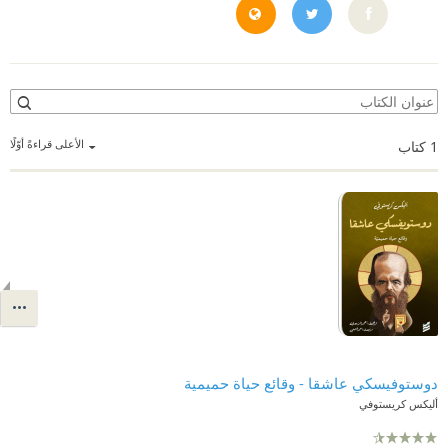
https://alexchristofi.com/
https://x.com/alex_christofi
الأعلى قراءةً أوّلًا
1
كتاب
دوستوفيسكي عاشقا - وقائع حياة حميمية
أليكس كريستوفي