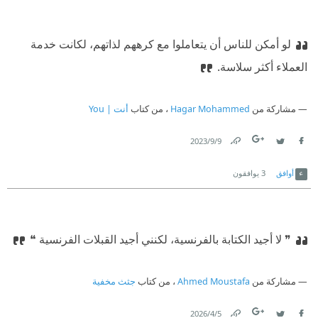
لو أمكن للناس أن يتعاملوا مع كرههم لذاتهم، لكانت خدمة
العملاء أكثر سلاسة.
مشاركة من
Hagar Mohammed
، من كتاب
أنت | You
9‏/9‏/2023
Link
Twitter
Facebook
أوافق
3
يوافقون
❞ لا أجيد الكتابة بالفرنسية، لكنني أجيد القبلات الفرنسية ❝
مشاركة من
Ahmed Moustafa
، من كتاب
جثث مخفية
5‏/4‏/2026