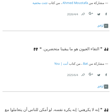
مشاركة من
Ahmed Moustafa
، من كتاب
جثث مخفية
4‏/4‏/2026
Link
Twitter
Facebook
أوافق
❞ التقاء العيون هو ما يبقينا متحضرين. ❝
مشاركة من
Bat
، من كتاب
أنت | You
4‏/6‏/2025
Link
Twitter
Facebook
أوافق
❞ إنه لا يكرهني؛ إنه يكره نفسه. لو أمكن للناس أن يتعاملوا مع