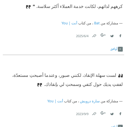
كرههم لذاتهم، لكانت خدمة العملاء أكثر سلاسة. ❝
مشاركة من
Bat
، من كتاب
أنت | You
4‏/6‏/2025
Link
Twitter
Facebook
أوافق
لست سهلة الإنقاذ، لكنني صبور، وعندما أصبحتِ مستعدّة،
لففتِ يديك حول كتفي وسمحتِ لي بإنقاذك.
مشاركة من
سارة درويش
، من كتاب
أنت | You
9‏/9‏/2023
Link
Twitter
Facebook
أوافق