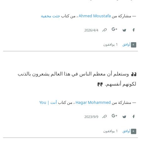
مشاركة من
Ahmed Moustafa
، من كتاب
جثث مخفية
4‏/4‏/2026
Link
Twitter
Facebook
أوافق
1
يوافقون
وستعلم أن معظم الناس في هذا العالم يشعرون بالذنب
لكونهم أنفسهم.
مشاركة من
Hagar Mohammed
، من كتاب
أنت | You
9‏/9‏/2023
Link
Twitter
Facebook
أوافق
1
يوافقون