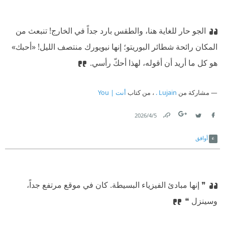
الجو حار للغاية هنا، والطقس بارد جداً في الخارج! تنبعث من
المكان رائحة شطائر البوريتو؛ إنها نيويورك منتصف الليل! «أحبك»
هو كل ما أريد أن أقوله، لهذا أحكّ رأسي.
مشاركة من
Lujain .
، من كتاب
أنت | You
5‏/4‏/2026
Link
Twitter
Facebook
أوافق
❞ إنها مبادئ الفيزياء البسيطة. كان في موقع مرتفع جداً،
وسينزل ❝