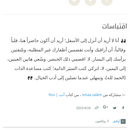
اقتباسات
أنا لا أريد أن أنزل إلى الأسفل؛ أريد أن أكون حاضراً هنا، قلباً
وقالباً، أن أراقبك وأنت تقضمين أظفارك غير المطلية، وتلتفتين
برأسك إلى اليسار. لا. اقضمي ذلك الخنصر. وسّعي هاتين العينين،
إلى اليمين. لا، اتركي كتب السيَر الذاتية؛ كتب مساعدة الذات
(الحمد لله)، وتمهلي عندما تصلين إلى أدب الخيال.
مشاركة من
smaa salem
، من كتاب
أنت | You
24‏/4‏/2025
Link
Twitter
Facebook
أوافق
3
يوافقون