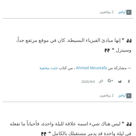
Link
Twitter
Facebook
أوافق
2
يوافقون
❞ إنها مبادئ الفيزياء البسيطة. كان في موقع مرتفع جداً،
وسينزل ❝
مشاركة من
Ahmed Moustafa
، من كتاب
جثث مخفية
4‏/4‏/2026
Link
Twitter
Facebook
أوافق
2
يوافقون
❞ ليس هناك شيء اسمه علاقة لليلة واحدة، فأحياناً ما تفعله
في ليلة واحدة قد يدمر مستقبلك بالكامل ❝