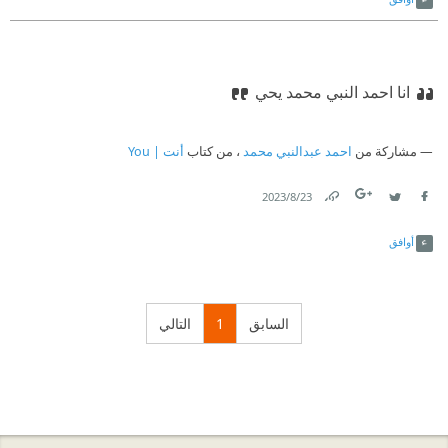
انا احمد النبي محمد يحي
مشاركة من
احمد عبدالنبي محمد
، من كتاب
أنت | You
23‏/8‏/2023
Link
Twitter
Facebook
أوافق
السابق
1
التالي