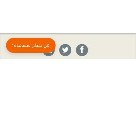
هل تحتاج لمساعدة؟
حمّل تطبيق أبجد مجاناً
أبجد
: أسلوب جديد للقراءة العربية
أبجد هو تطبيق القراءة رقم واحد في العالم العربي. تضم مكتبة أبجد أحدث وأهم الكتب والروايات،
بالإضافة إلى الكتب الأكثر مبيعاً والكتب الأكثر رواجاً من شتّى المجالات، مثل الروايات والقصص، كتب
الأدب، الكتب التاريخية، الكتب السياسية، كتب المال والأعمال، كتب الفلسفة وكتب التنمية البشرية
وتطوير الذات وغيرها.
الكتب
تواصل معنا
الأسئلة الشائعة
اشتراك أبجد بلا حدود
المؤلفون