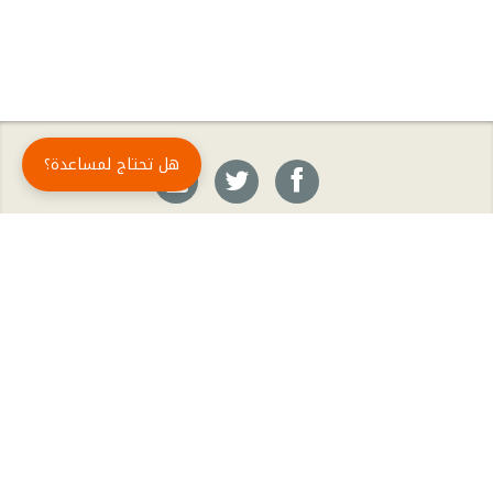
هل تحتاج لمساعدة؟
حمّل تطبيق أبجد مجاناً
أبجد
: أسلوب جديد للقراءة العربية
أبجد هو تطبيق القراءة رقم واحد في العالم العربي. تضم مكتبة أبجد أحدث وأهم الكتب والروايات،
بالإضافة إلى الكتب الأكثر مبيعاً والكتب الأكثر رواجاً من شتّى المجالات، مثل الروايات والقصص، كتب
الأدب، الكتب التاريخية، الكتب السياسية، كتب المال والأعمال، كتب الفلسفة وكتب التنمية البشرية
وتطوير الذات وغيرها.
الكتب
تواصل معنا
الأسئلة الشائعة
اشتراك أبجد بلا حدود
المؤلفون