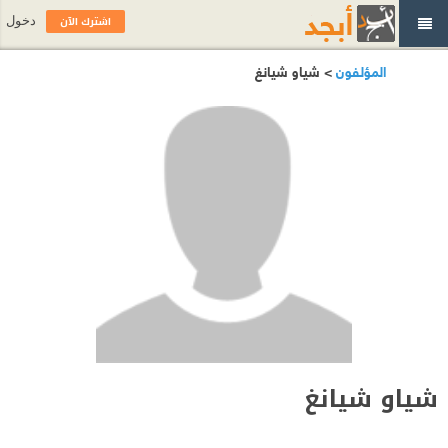
اشترك الآن
دخول
المؤلفون
> شياو شيانغ
شياو شيانغ