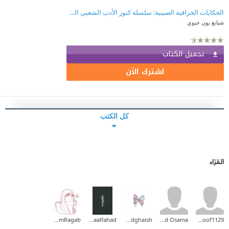
الحكايات الخرافية الصينية: سلسلة كنوز الأدب الشعبي الصيني
شيانغ يون جيوي
تحميل الكتاب
اشترك الآن
كل الكتب
القرّاء
TasneemRagab
Asmaalfahad
Faizah Badghaish
Eyad Osama
hanoof1129