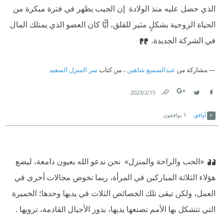
الذي حصل عليه منذ الولادة ‫ إن الجيب يظهر في فترة مبكرة من
الحياة الزوجية بشكلٍ مثير للقلق، أيًّا كان العضو الذي يمتلك المال
في الشركة الجديدة.
مشاركة من
عبدالسميع شاهين
، من كتاب
سر المنزل السعيد
15‏/2‏/2023
Link
Twitter
Facebook
أوافق
1
يوافقون
«الحب والراحة والمنزل» ‫ نحن ندعو الله بعيون دامعة، ليضع
هؤلاء الثلاثة المباركين في المرأة، ربما تخوض مجالات أخرى في
العمل، ولكن تبقى تلك الخصائص الثلاث في يديها وحدها؛ الخميرة
التي تتشكل بها الأمم تصنعها يديها، بذور الأجيال القادمة، ترويها .