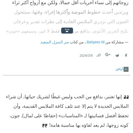
زوجاتهم إلى نساء أخريات أقل جمالًا، ولكن مع أزواج أكثر ثراء
ويرتدين أحدث خطوط الموضة وأكثرها إغراء، وقتها، ستتحول
العيون التي تزدري الملابس العادية إلى نظرات تقدير وعرفان
بكبح الغرور الأنثوي، بدافع من الحب فقط لا غير، وسيفهم «جون»
أن الملابس العادية التي تستقبلها به زوجته أكبر دليل منها على
مشاركة من
Balqees M
، من كتاب
سر المنزل السعيد
حبها له.
8‏/3‏/2024
Link
Twitter
Facebook
أوافق
إنها تعتبر، بدافع من الحب وليس غيظًا لشريك حياتها، أن شراء
الملابس الجديدة لا يتم إلا عند تلف كافة الملابس القديمة، وأن
تحفظ أفضل فساتينها لـ «المناسبات» (حفاظا على لمال). جون،
كونه زوجها، لم يعد لقاؤه بها مناسبة هامة!