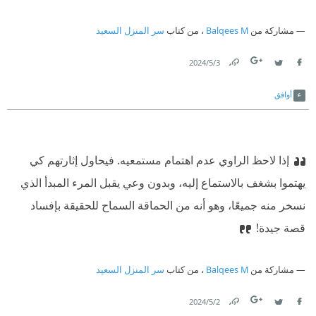
مشاركة من
Balqees M
، من كتاب
سر المنزل السعيد
3‏/5‏/2024
Link
Twitter
Facebook
أوافق
إذا لاحظ الراوي عدم اهتمام مستمعيه. فيحاول إثارتهم كي
يهتموا بشغف بالاستماع إليه، وبدون وعي يقبل المرء المبدأ الذي
نسخر منه جميعًا، وهو أنه من الحماقة السماح للحقيقة بإفساد
قصة جيدة!
مشاركة من
Balqees M
، من كتاب
سر المنزل السعيد
2‏/5‏/2024