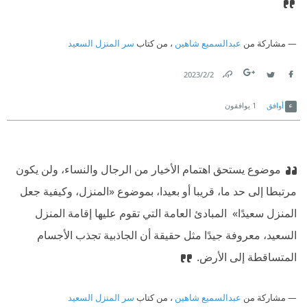
مشاركة من
عبدالسميع شاهين
، من كتاب
سر المنزل السعيد
2‏/2‏/2023
Link
Twitter
Facebook
أوافق
1
يوافقون
موضوع يستحق اهتمام الأخيار من الرجال والنساء، ولن يكون
مرتبطا إلى حد ما، قريبا أو بعيدا، بموضوع «المنزل، وكيفية جعل
المنزل سعيدًا» ‫ المبادئ العامة التي تقوم عليها إقامة المنزل
السعيد، معروفة جيدًا مثل حقيقة أن الجاذبية تجذب الأجسام
المتساقطة إلى الأرض.
مشاركة من
عبدالسميع شاهين
، من كتاب
سر المنزل السعيد