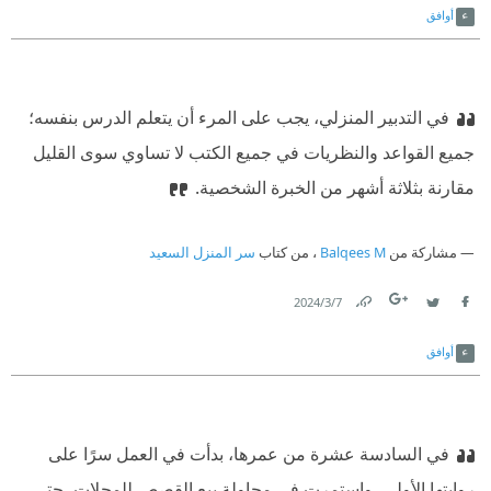
أوافق
في التدبير المنزلي، يجب على المرء أن يتعلم الدرس بنفسه؛
جميع القواعد والنظريات في جميع الكتب لا تساوي سوى القليل
مقارنة بثلاثة أشهر من الخبرة الشخصية.
مشاركة من
Balqees M
، من كتاب
سر المنزل السعيد
7‏/3‏/2024
Link
Twitter
Facebook
أوافق
في السادسة عشرة من عمرها، بدأت في العمل سرًا على
روايتها الأولى، واستمرت في محاولة بيع القصص للمجلات، حتى