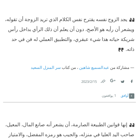
يجد الزوج نفسه يقترح نفس الكلام الذي تريد الزوجة أن تقوله،
ويشعر أن رأيه هو الأصح، دون أن يعلم أن ذلك الرأي بداخل رأس
شريكة حياته هذا شيء عبقري، والتطبيق العملي له فن في حد
ذاته.
مشاركة من
عبدالسميع شاهين
، من كتاب
سر المنزل السعيد
15‏/2‏/2023
Link
Twitter
Facebook
أوافق
1
يوافقون
إنها قوانين الطبيعة الصارمة، أن يشعر أنه صانع المال، المعيل،
صاحب اليد العليا في منزله، والجيب هو رمزه المفضل، والامتياز