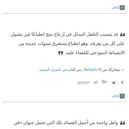
Link
Twitter
Facebook
أوافق
قد يتسبب الطفل المدلل في إزعاج ينتج انطباعًا غير مقبول
على كل من يعرفه، وهو انطباع يستغرق سنوات عديدة من
الانضباط النموذجي للقضاء عليه.
مشاركة من
Balqees M
، من كتاب
سر المنزل السعيد
1‏/5‏/2024
Link
Twitter
Facebook
أوافق
ولعل واحدة من أجمل القصائد تلك التي تحمل عنوان «في