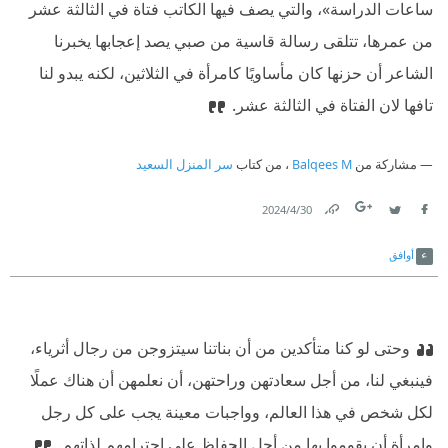
ساعات الدراسة»، والتي يصف فيها الكاتب فتاة في الثالثة عشر
من عمرها، تتلقى رسالة قاسية من صبي يصد إعجابها يخبرنا
الشاعر أن حزنها كان مأساويًا كامرأة في الثلاثين، لكنه يبدو لنا
تافها لان الفتاة في الثالثة عشر.
مشاركة من
Balqees M
، من كتاب
سر المنزل السعيد
30‏/4‏/2024
Link
Twitter
Facebook
أوافق
وحتى لو كنا متأكدين من أن بناتنا سيتزوجن من رجال أثرياء،
فينبغي لنا، من أجل سعادتهن وراحتهن، أن نعلمهن أن هناك عملًا
لكل شخص في هذا العالم، وواجبات معينة يجب على كل رجل
وامرأة أن يقوموا بها من أجل الحفاظ على احترامهم لذاتهم.