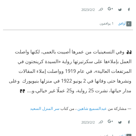
2‏/2‏/2023
Link
Twitter
Facebook
أوافق
1
يوافقون
وفي التسعينيات من عمرها أصيبت بالعمى، لكنها واصلت
العمل بإملاءها على سكرتيرتها رواية «السيدة كرينجتون في
المرتفعات العالية»، في عام 1919 وواصلت إملاء المقالات
ونشرها حتى وفاتها في 2 يونيو 1922 في منزلها بنيويورك ‫ وعلى
مدار حياتها، نشرت 25 رواية، و25 عملًا غير خيالي،و....
مشاركة من
عبدالسميع شاهين
، من كتاب
سر المنزل السعيد
2‏/2‏/2023
Link
Twitter
Facebook
أوافق
1
يوافقون