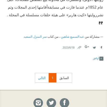
عام 1852م عندما فازت في مسابقةأقامتها إحدى المجلات وتم
نشرروايتها «كيت هاربر» على هيئة حلقات مسلسلة في المجلة .
مشاركة من
عبدالسميع شاهين
، من كتاب
سر المنزل السعيد
18‏/6‏/2023
Link
Twitter
Facebook
أوافق
السابق
1
التالي