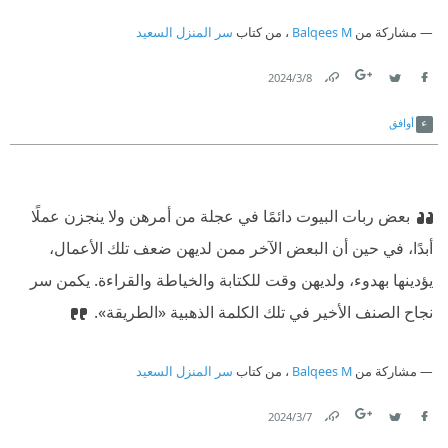
مشاركة من
Balqees M
، من كتاب
سر المنزل السعيد
8‏/3‏/2024
Link
Twitter
Facebook
أوافق
بعض ربات البيوت دائمًا في عجلة من أمرهن ولا ينجزن عملًا
أبدًا، في حين أن البعض الآخر ممن لديهن ضعف تلك الأعمال،
يؤدينها بهدوء، ولديهن وقت للكتابة والخياطة والقراءة. يكمن سر
نجاح الصنف الأخير في تلك الكلمة الذهبية «الطريقة».
مشاركة من
Balqees M
، من كتاب
سر المنزل السعيد
7‏/3‏/2024
Link
Twitter
Facebook