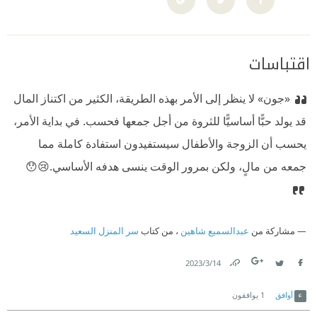
اقتباسات
«جون» لا ينظر إلى الأمر بهذه الطريقة، الكثير من اكتناز المال
قد يولد حبًّا أساسيًّا للثروة من أجل جمعها فحسب. في بداية الأمر،
يحسب أن الزوجة والأطفال سيستفيدون استفادة كاملة مما
جمعه من مالٍ، ولكن بمرور الوقت ينسى هدفه الأساسي.😢😯
مشاركة من
عبدالسميع شاهين
، من كتاب
سر المنزل السعيد
14‏/3‏/2023
Link
Twitter
Facebook
أوافق
1
يوافقون