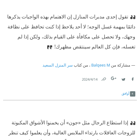
تقول إحدى مدبرات المنازل إن الاهتمام بهذه الواجبات يذكرها
دائمًا بمهمة غسل الوجه؛ لا أحد يلاحظ إذا كنت تحافظ على نظافة
وجهك، ولا تحصل على مكافأة على القيام بذلك، ولكن إذا لم
تغسله، فإن كل العالم سينتقض مظهرك!
مشاركة من
Balqees M
، من كتاب
سر المنزل السعيد
14‏/4‏/2024
Link
Twitter
Facebook
أوافق
إذا استطاع الرجال مثل «جون» أن يخمنوا الأشواق المكبوتة
للزوجات العاقلات بارتداء الملابس الغالية، وأن يعلموا كيف تنظر