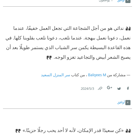
ندائي هو من أجل الشجاعة التي تجعل العمل خفيفًا، عندما
نعمل، دعونا نعمل ببهجة. عندما نلعب، دعونا نلعب بقلوبنا كلها. في
هذه القاعدة البسيطة يكمن سر الشباب الذي يستمر طويلًا بعد أن
يصبح الشعر أبيض والتجاعيد تغزو الوجه.
مشاركة من
Balqees M
، من كتاب
سر المنزل السعيد
3‏/5‏/2024
Link
Twitter
Facebook
أوافق
«كن سعيدًا قدر الإمكان، لأنه لا أحد يحب رجلًا حزينًا.»