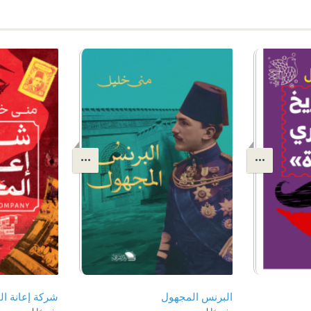
البرنس المجهول
شركة إعانة ال
منى خليل
منى خليل