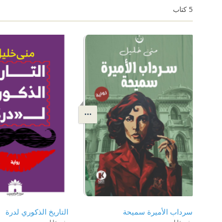
5
كتاب
سرداب الأميرة سميحة
التاريخ الذكوري لدرة
منى خليل
منى خليل