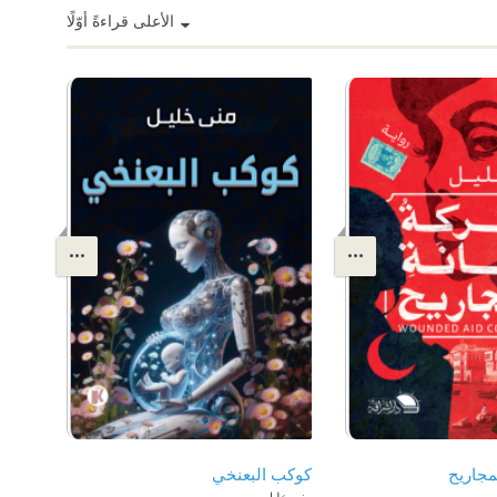
الأعلى قراءةً أوّلًا
مجاريح
كوكب البعنخي
منى خليل