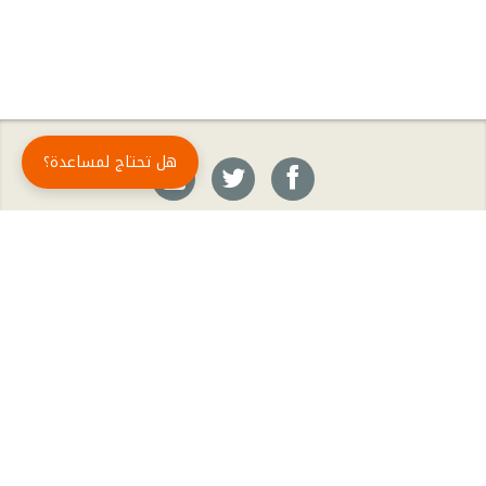
هل تحتاج لمساعدة؟
حمّل تطبيق أبجد مجاناً
أبجد
: أسلوب جديد للقراءة العربية
أبجد هو تطبيق القراءة رقم واحد في العالم العربي. تضم مكتبة أبجد أحدث وأهم الكتب والروايات،
بالإضافة إلى الكتب الأكثر مبيعاً والكتب الأكثر رواجاً من شتّى المجالات، مثل الروايات والقصص، كتب
الأدب، الكتب التاريخية، الكتب السياسية، كتب المال والأعمال، كتب الفلسفة وكتب التنمية البشرية
وتطوير الذات وغيرها.
الكتب
تواصل معنا
الأسئلة الشائعة
اشتراك أبجد بلا حدود
المؤلفون