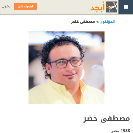
اشترك الآن
دخول
المؤلفون
> مصطفى خضر
مصطفى خضر
1988
مصر