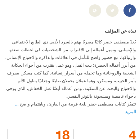
https://www.facebook.com/OfficialMostafaKhedr
نبذة عن المؤلف
يُعدّ مصطفى خضر كاتبًا مصريًا يهتم بالسرد الأدبي ذي الطابع الاجتماعي
والإنساني، وتميل أعماله إلى الاقتراب من الشخصيات في لحظات ضعفها
وارتباكها، مع حضور واضح للتأمل في العلاقات والذاكرة والاحتياج الإنساني.
من أبرز أعماله الحضرة: بيت الفيل، وهو عمل يقترب من أجواء الحكاية
الشعبية والروحانية وما تحمله من أسرار إنسانية. كما كتب مسكن يصرف
بأمر الحبيب، ومسكن، وهما عملان يحملان طابعًا وجدانيًا يتناول الألم
والاحتياج والبحث عن السكينة. ومن أعماله أيضًا عش الخفاش، الذي يوحي
بأجواء غامضة ومشحونة بالتوتر النفسي.
تتميّز كتابات مصطفى خضر بلغة قريبة من القارئ، وباهتمام واضح
...
المزيد
18
4