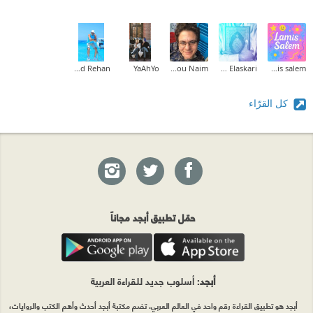
Khaled Rehan
YaAhYo
Carina Samir Abou Naim
Ahmed Elaskari
lamis salem
كل القرّاء
حمّل تطبيق أبجد مجاناً
أبجد
: أسلوب جديد للقراءة العربية
أبجد هو تطبيق القراءة رقم واحد في العالم العربي. تضم مكتبة أبجد أحدث وأهم الكتب والروايات،