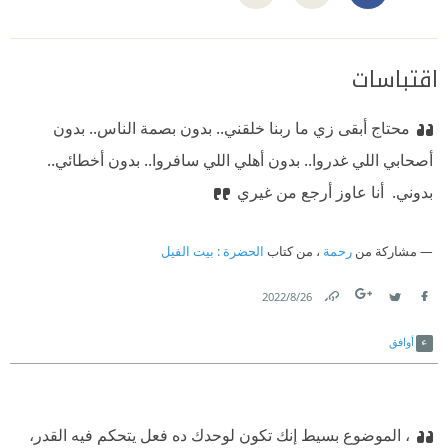
اقتباسات
محتاج أبقى زي ما ربنا خلقني.. بدون بصمة الناس.. بدون
أصحابي اللي غدروا.. بدون أهلي اللي سافروا.. بدون أخطائي..
بدوني.
‫ أنا عاوز أرجع من غيري
مشاركة من
رحمة
، من كتاب
الحضرة : بيت الفيل
26‏/8‏/2022
Link
Twitter
Facebook
أوافق
، الموضوع بسيط إنك تكون لوحدك ده فعل يتحكم فيه القدر،