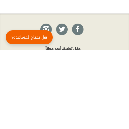
هل تحتاج لمساعدة؟
حمّل تطبيق أبجد مجاناً
أبجد
: أسلوب جديد للقراءة العربية
أبجد هو تطبيق القراءة رقم واحد في العالم العربي. تضم مكتبة أبجد أحدث وأهم الكتب والروايات،
بالإضافة إلى الكتب الأكثر مبيعاً والكتب الأكثر رواجاً من شتّى المجالات، مثل الروايات والقصص، كتب
الأدب، الكتب التاريخية، الكتب السياسية، كتب المال والأعمال، كتب الفلسفة وكتب التنمية البشرية
وتطوير الذات وغيرها.
الكتب
تواصل معنا
الأسئلة الشائعة
اشتراك أبجد بلا حدود
المؤلفون
حقوق الطبع © أبجد 2026
سياسة الخصوصيّة
|
شروط وأحكام الاستخدام