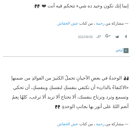
إنما إنك تكون وحيد ده شيء تتحكم فيه أنت ❤️
مشاركة من
رحمة
، من كتاب
عش الخفاش
26‏/8‏/2022
Link
Twitter
Facebook
أوافق
الوحدةُ في بعضِ الأحيانِ تحملُ الكثيرَ من الفوائدِ من ضمنهاِ
«الاكتفاءُ بالذاتِ» أن تكتفي بنفسكِ لنفسكِ وبنفسكِ، أن تحكي
وتسمع وترد وترتاح بنفسك، ألا تحتاج ألا تريد ألا ترغب، كلهُا نِعمُ
أنعم اللهُ على أنور بها بجانبِ الوحدةِ
مشاركة من
رحمة
، من كتاب
عش الخفاش