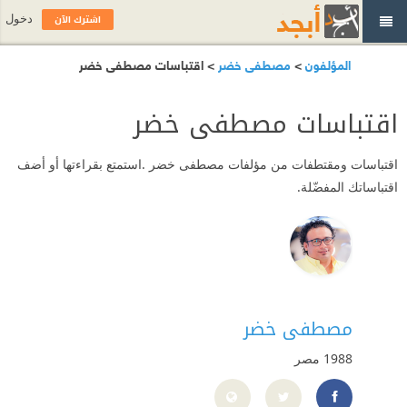
اشترك الآن
دخول
المؤلفون
>
مصطفى خضر
> اقتباسات مصطفى خضر
اقتباسات مصطفى خضر
اقتباسات ومقتطفات من مؤلفات مصطفى خضر .استمتع بقراءتها أو أضف
اقتباساتك المفضّلة.
مصطفى خضر
1988
مصر
https://www.facebook.com/OfficialMostafaKhedr