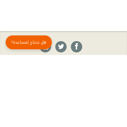
هل تحتاج لمساعدة؟
حمّل تطبيق أبجد مجاناً
أبجد
: أسلوب جديد للقراءة العربية
أبجد هو تطبيق القراءة رقم واحد في العالم العربي. تضم مكتبة أبجد أحدث وأهم الكتب والروايات،
بالإضافة إلى الكتب الأكثر مبيعاً والكتب الأكثر رواجاً من شتّى المجالات، مثل الروايات والقصص، كتب
الأدب، الكتب التاريخية، الكتب السياسية، كتب المال والأعمال، كتب الفلسفة وكتب التنمية البشرية
وتطوير الذات وغيرها.
الكتب
تواصل معنا
الأسئلة الشائعة
اشتراك أبجد بلا حدود
المؤلفون