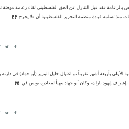
الزعامة فقد قبل التنازل عن الحق الفلسطيني لقاء زعامة موقتة ثمنه
 منذ تسلمه قيادة منظمة التحرير الفلسطينية أن «لا يخرج
itter
Facebook
لانتفاضة الفلسطينية الأولى بأربعة أشهر تقريباً تم اغتيال خليل الوزير (أبو جهاد) في د
إشراف إيهود باراك، وكان أبو جهاد يتهيأ لمغادرة تونس في
itter
Facebook