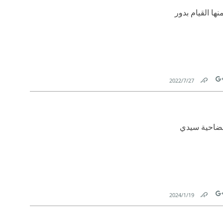
ا القيام بدور
27‏/7‏/2022
Link
Tw
ارته بضاحية سيدي
19‏/1‏/2024
Link
Tw