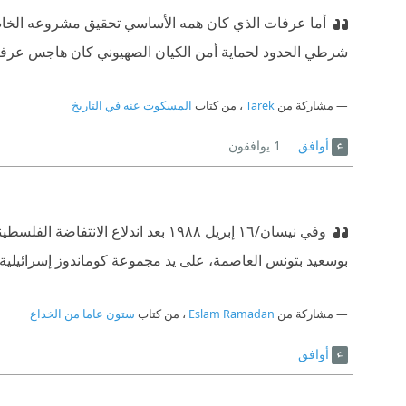
أما عرفات الذي كان همه الأساسي تحقيق مشروعه الخاص ب
شرطي الحدود لحماية أمن الكيان الصهيوني كان هاجس عرفات
مشاركة من
Tarek
، من كتاب
المسكوت عنه في التاريخ
أوافق
1
يوافقون
وفي نيسان/١٦ إبريل ١٩٨٨ بعد اندلاع ا
بوسعيد بتونس العاصمة، على يد مجموعة كوماندوز إسرائيلية ب
مشاركة من
Eslam Ramadan
، من كتاب
ستون عاما من الخداع
أوافق