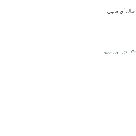
هناك أي قانون
21‏/5‏/2022
Link
Tw