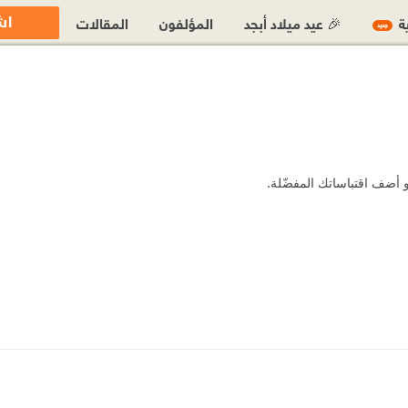
اش
ية
🎉 عيد ميلاد أبجد
المؤلفون
المقالات
جديد
 أضف اقتباساتك المفضّلة.