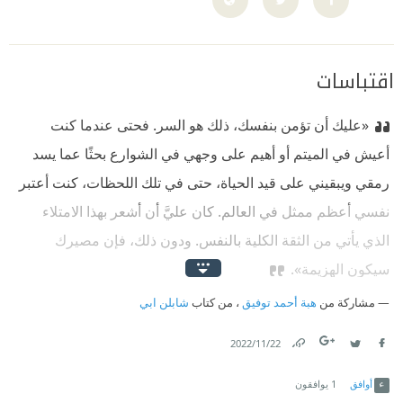
اقتباسات
«عليك أن تؤمن بنفسك، ذلك هو السر. فحتى عندما كنت
أعيش في الميتم أو أهيم على وجهي في الشوارع بحثًا عما يسد
رمقي ويبقيني على قيد الحياة، حتى في تلك اللحظات، كنت أعتبر
نفسي أعظم ممثل في العالم. كان عليَّ أن أشعر بهذا الامتلاء
الذي يأتي من الثقة الكلية بالنفس. ودون ذلك، فإن مصيرك
سيكون الهزيمة».
مشاركة من
هبة أحمد توفيق
، من كتاب
شابلن ابي
22‏/11‏/2022
Link
Twitter
Facebook
أوافق
1
يوافقون