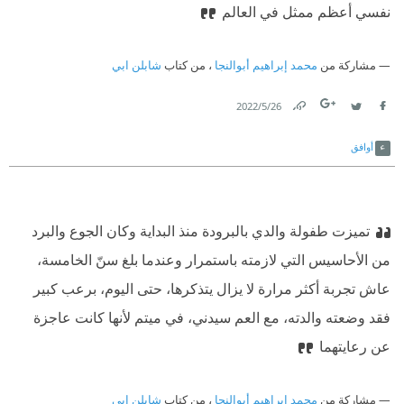
نفسي أعظم ممثل في العالم
مشاركة من
محمد إبراهيم أبوالنجا
، من كتاب
شابلن ابي
26‏/5‏/2022
Link
Twitter
Facebook
أوافق
تميزت طفولة والدي بالبرودة منذ البداية وكان الجوع والبرد
من الأحاسيس التي لازمته باستمرار وعندما بلغ سنّ الخامسة،
عاش تجربة أكثر مرارة لا يزال يتذكرها، حتى اليوم، برعب كبير
فقد وضعته والدته، مع العم سيدني، في ميتم لأنها كانت عاجزة
عن رعايتهما
مشاركة من
محمد إبراهيم أبوالنجا
، من كتاب
شابلن ابي