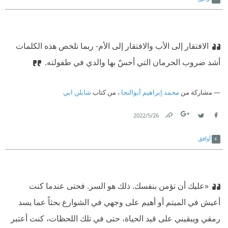
الافتقار إلى الأب والافتقار إلى الأم- ربما تلخص هذه الكلمات
أشد ضروب الحرمان التي أحسّ بها والدي في طفولته.
مشاركة من
محمد إبراهيم أبوالنجا
، من كتاب
شابلن ابي
26‏/5‏/2022
Link
Twitter
Facebook
أوافق
«عليك أن تؤمن بنفسك. ذلك هو السر. فحتى عندما كنت
أعيش في الميتم أو أهيم على وجهي في الشوارع بحثاً عما يسد
رمقي ويبقيني على قيد الحياة، حتى في تلك اللحظات، كنت أعتبر