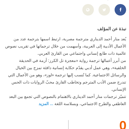
https://www.facebook.com/manar.eldenary
نبذة عن المؤلف
يُعد منار أحمد الديناري مترجمة مصرية، ارتبط اسمها بترجمة عدد من
الأعمال الأدبية إلى العربية، وأسهمت من خلال ترجماتها في تقريب نصوص
عالمية ذات طابع إنساني واجتماعي من القارئ العربي.
من أبرز أعمالها ترجمة رواية «معجزة تل الكرز: أزمة في الحديقة
الخلفية»، وهي عمل أدبي يقدّم حكاية إنسانية دافئة تمزج بين الخيال
والرسائل الاجتماعية. كما تُنسب إليها ترجمة «لوز»، وهو من الأعمال التي
تندرج ضمن الأدب المترجم وتخاطب القارئ محبّ الروايات ذات الحس
الإنساني.
تتميّز ترجمات منار أحمد الديناري بالاهتمام بالنصوص التي تجمع بين البعد
العاطفي والطرح الاجتماعي، وبسلاسة اللغة
... المزيد
0