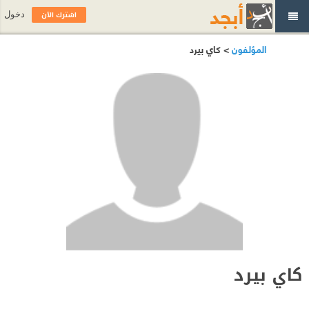
اشترك الآن
دخول
المؤلفون
> كاي بيرد
كاي بيرد