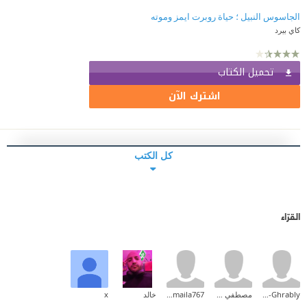
الجاسوس النبيل ؛ حياة روبرت ايمز وموته
كاي بيرد
تحميل الكتاب
اشترك الآن
كل الكتب
القرّاء
Sami Ali El-Ghrably
مصطفي شلش
esmaila767
خالد
x