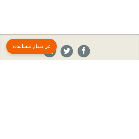
هل تحتاج لمساعدة؟
حمّل تطبيق أبجد مجاناً
أبجد
: أسلوب جديد للقراءة العربية
أبجد هو تطبيق القراءة رقم واحد في العالم العربي. تضم مكتبة أبجد أحدث وأهم الكتب والروايات،
بالإضافة إلى الكتب الأكثر مبيعاً والكتب الأكثر رواجاً من شتّى المجالات، مثل الروايات والقصص، كتب
الأدب، الكتب التاريخية، الكتب السياسية، كتب المال والأعمال، كتب الفلسفة وكتب التنمية البشرية
وتطوير الذات وغيرها.
الكتب
تواصل معنا
الأسئلة الشائعة
اشتراك أبجد بلا حدود
المؤلفون