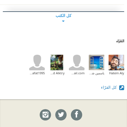
كل الكتب
القرّاء
Hatem Aly
ياسمين شرف
achouaib.2013@gmail.com
Ahmed Alktry
mai_rafat1995
كل القرّاء