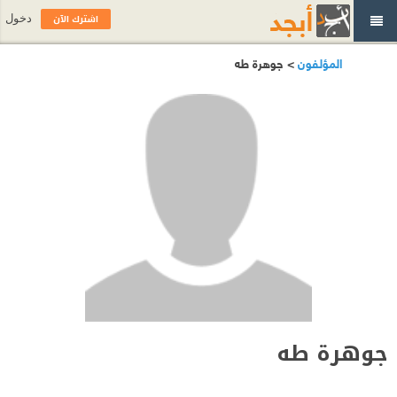
اشترك الآن
دخول
المؤلفون
> جوهرة طه
جوهرة طه