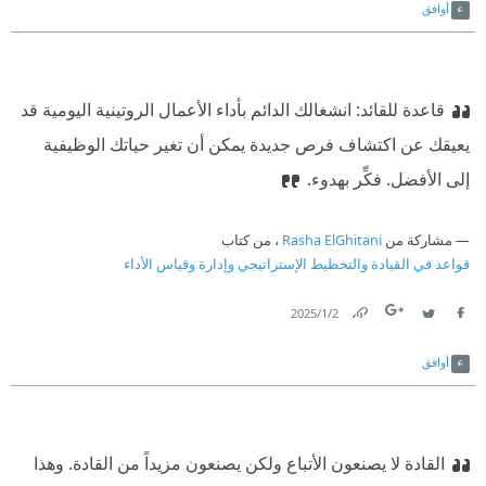
أوافق
قاعدة للقائد: انشغالك الدائم بأداء الأعمال الروتينية اليومية قد
يعيقك عن اكتشاف فرص جديدة يمكن أن تغير حياتك الوظيفية
إلى الأفضل. فكِّر بهدوء.
مشاركة من
Rasha ElGhitani
، من كتاب
قواعد في القيادة والتخطيط الإستراتيجي وإدارة وقياس الأداء
2‏/1‏/2025
Link
Twitter
Facebook
أوافق
القادة لا يصنعون الأتباع ولكن يصنعون مزيداً من القادة. وهذا