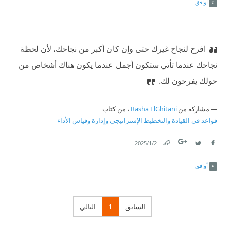
أوافق
افرح لنجاح غيرك حتى وإن كان أكبر من نجاحك، لأن لحظة
نجاحك عندما تأتي ستكون أجمل عندما يكون هناك أشخاص من
حولك يفرحون لك.
مشاركة من
Rasha ElGhitani
، من كتاب
قواعد في القيادة والتخطيط الإستراتيجي وإدارة وقياس الأداء
2‏/1‏/2025
Link
Twitter
Facebook
أوافق
السابق
1
التالي