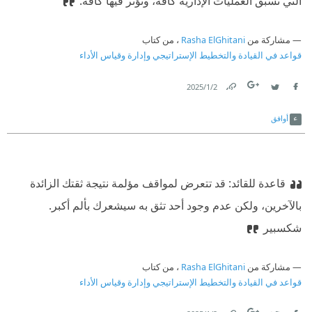
التي تسبق العمليات الإدارية كافة، وتؤثر فيها كافة.
مشاركة من
Rasha ElGhitani
، من كتاب
قواعد في القيادة والتخطيط الإستراتيجي وإدارة وقياس الأداء
2‏/1‏/2025
Link
Twitter
Facebook
أوافق
قاعدة للقائد: قد تتعرض لمواقف مؤلمة نتيجة ثقتك الزائدة
بالآخرين، ولكن عدم وجود أحد تثق به سيشعرك بألم أكبر.
شكسبير
مشاركة من
Rasha ElGhitani
، من كتاب
قواعد في القيادة والتخطيط الإستراتيجي وإدارة وقياس الأداء