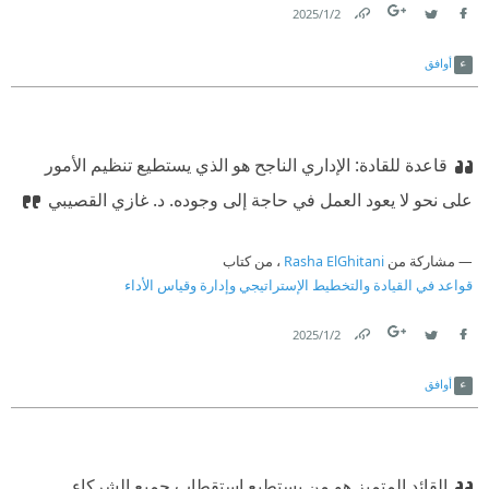
2‏/1‏/2025
Link
Twitter
Facebook
أوافق
قاعدة للقادة: الإداري الناجح هو الذي يستطيع تنظيم الأمور
على نحو لا يعود العمل في حاجة إلى وجوده. د. غازي القصيبي
مشاركة من
Rasha ElGhitani
، من كتاب
قواعد في القيادة والتخطيط الإستراتيجي وإدارة وقياس الأداء
2‏/1‏/2025
Link
Twitter
Facebook
أوافق
القائد المتميز هو من يستطيع استقطاب جميع الشركاء