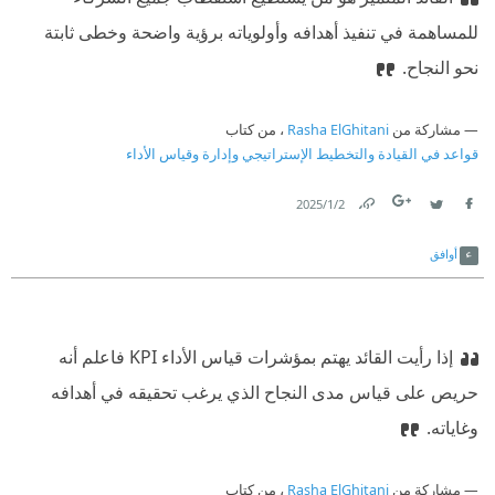
للمساهمة في تنفيذ أهدافه وأولوياته برؤية واضحة وخطى ثابتة
نحو النجاح.
مشاركة من
Rasha ElGhitani
، من كتاب
قواعد في القيادة والتخطيط الإستراتيجي وإدارة وقياس الأداء
2‏/1‏/2025
Link
Twitter
Facebook
أوافق
إذا رأيت القائد يهتم بمؤشرات قياس الأداء KPI فاعلم أنه
حريص على قياس مدى النجاح الذي يرغب تحقيقه في أهدافه
وغاياته.
مشاركة من
Rasha ElGhitani
، من كتاب