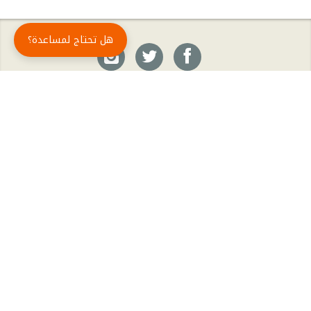
هل تحتاج لمساعدة؟
حمّل تطبيق أبجد مجاناً
أبجد
: أسلوب جديد للقراءة العربية
أبجد هو تطبيق القراءة رقم واحد في العالم العربي. تضم مكتبة أبجد أحدث وأهم الكتب والروايات،
بالإضافة إلى الكتب الأكثر مبيعاً والكتب الأكثر رواجاً من شتّى المجالات، مثل الروايات والقصص، كتب
الأدب، الكتب التاريخية، الكتب السياسية، كتب المال والأعمال، كتب الفلسفة وكتب التنمية البشرية
وتطوير الذات وغيرها.
الكتب
تواصل معنا
الأسئلة الشائعة
اشتراك أبجد بلا حدود
المؤلفون
حقوق الطبع © أبجد 2026
سياسة الخصوصيّة
|
شروط وأحكام الاستخدام