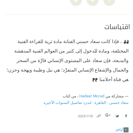
اقتباسات
، فإذا كانت سعاد حسني الفنانة مادة ثرية للقراءة الفنية
المختلفة، ومادة للدخول إلى كثير من العوالم الفنية المدهشة
والبديعة، فإن سعاد على المستوى الإنساني قارَّة من السحر
والجمال والإشعاع الإنساني المتفرِّد؛ هي نبل وطيبة وبهجة وحزن؛
هي فتاة أحلامنا
مشاركة من
Hadeer Morad
، من كتاب
سعاد حسني - القاهرة - لندن: تفاصيل السنوات الأخيرة
18‏/1‏/2023
Link
Twitter
Facebook
أوافق