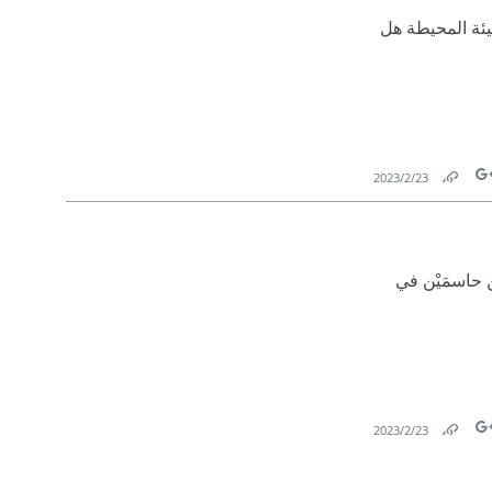
يئة المحيطة هل
23‏/2‏/2023
Link
Tw
ن حاسمَيْن في
23‏/2‏/2023
Link
Tw