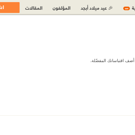
اش
ية
🎉 عيد ميلاد أبجد
المؤلفون
المقالات
جديد
ضف اقتباساتك المفضّلة.