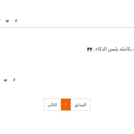
itter
Facebook
 بكامله يلبس الذكاء.
itter
acebook
السابق
1
التالي