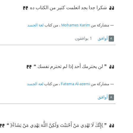
شكرا جدا بجد اتعلمت كتير من الكتاب ده
مشاركة من
Mohames Karim
، من كتاب
لغة الجسد
أوافق
1
يوافقون
❞ لن يحترمك أحد إذا لم تحترم نفسك ❝
مشاركة من
Fatema Al-azemi
، من كتاب
لغة الجسد
أوافق
❞ }إِنَّكَ لَا تَهْدِي مَنْ أَحْبَبْتَ وَلَكِنَّ اللَّهَ يَهْدِي مَنْ يَشَاءُ{ ❝