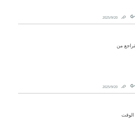
20‏/9‏/2025
Link
Tw
تراجع من
20‏/9‏/2025
Link
Tw
 الوقت