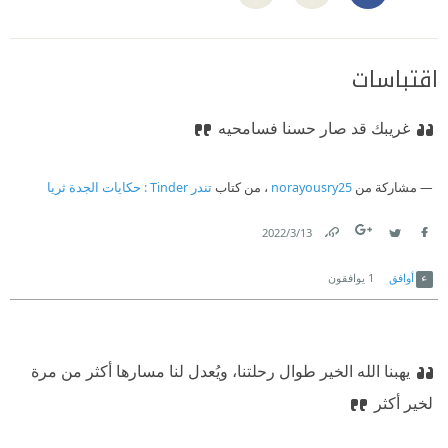
اقتباسات
غريبك قد صار حسنا فسامحيه
مشاركة من
norayousry25
، من كتاب
تندر Tinder : حكايات الجدة ثريا
13‏/3‏/2022
Link
Twitter
Facebook
أوافق
1
يوافقون
يهبنا الله الخير طوال رحلتنا، ويُعدل لنا مسارها أكثر من مرة
لخير أكثر