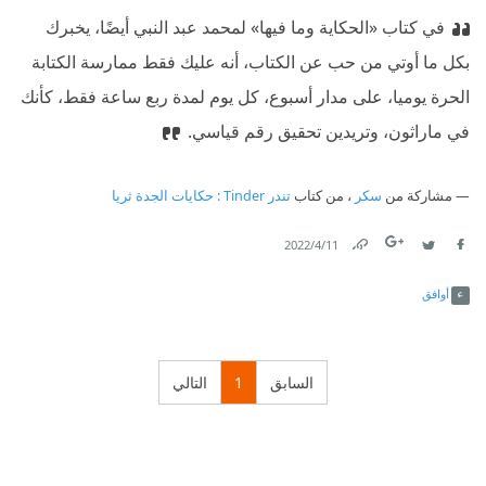
‫في كتاب «الحكاية وما فيها» لمحمد عبد النبي أيضًا، يخبرك
بكل ما أوتي من حب عن الكتاب، أنه عليك فقط ممارسة الكتابة
الحرة يوميا، على مدار أسبوع، كل يوم لمدة ربع ساعة فقط، كأنك
في ماراثون، وتريدين تحقيق رقم قياسي.
مشاركة من
سكر
، من كتاب
تندر Tinder : حكايات الجدة ثريا
11‏/4‏/2022
Link
Twitter
Facebook
أوافق
السابق
1
التالي