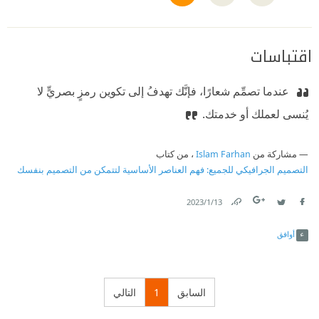
اقتباسات
‫ عندما تصمِّم شعارًا، فإنَّك تهدفُ إلى تكوين رمزٍ بصريٍّ لا
يُنسى‫ لعملك أو خدمتك.
مشاركة من
Islam Farhan
، من كتاب
التصميم الجرافيكي للجميع: فهم العناصر الأساسية لتتمكن من التصميم بنفسك
13‏/1‏/2023
Link
Twitter
Facebook
أوافق
السابق
1
التالي