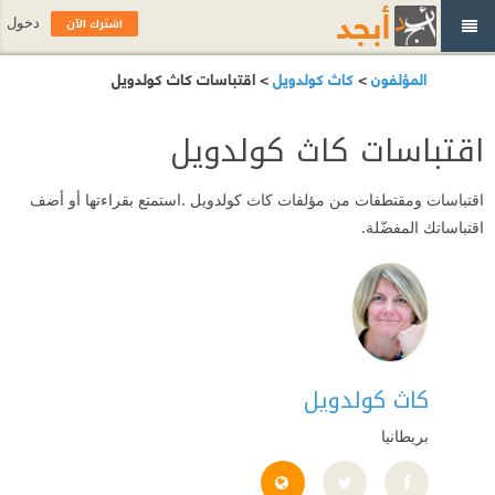
اشترك الآن
دخول
المؤلفون
>
كاث كولدويل
> اقتباسات كاث كولدويل
اقتباسات كاث كولدويل
اقتباسات ومقتطفات من مؤلفات كاث كولدويل .استمتع بقراءتها أو أضف
اقتباساتك المفضّلة.
كاث كولدويل
بريطانيا
ps://cathcaldwell.myblog.arts.ac.uk/