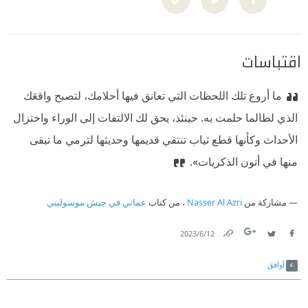
اقتباسات
ما أروع تلك اللحظات التي تعانق فيها أحلامك، لتصبح واقعَك
الذي لطالما حلمت به. حينئذ، يحق لك الالتفات ‏إلى‏ الوراء واختزال
الأحداث وكأنها قطع ثياب تنتقي قديمها وحديثها لترمي ما تبقى
منها في أتون الذكريات».
مشاركة من
Nasser Al Azri
، من كتاب
عماني في جيش موسوليني
12‏/6‏/2023
Link
Twitter
Facebook
أوافق