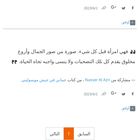
2‏/6‏/2023
Link
Twitter
Facebook
أوافق
فهي امرأة قبل كل شيء. صورة من صور الجمال وأروع
مخلوق يقدم كل تلك التضحيات ولا ينسى واجبه تجاه الحياة.
مشاركة من
Nasser Al Azri
، من كتاب
عماني في جيش موسوليني
2‏/6‏/2023
Link
Twitter
Facebook
أوافق
السابق
1
التالي