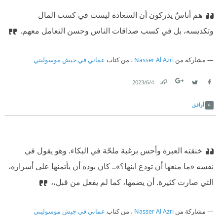
هم أناسٌ يدركون أن السعادة ليست في كسب المال
وتكديسه، بل في كسب صداقات الناس وحسن التعامل معهم.
مشاركة من
Nasser Al Azri
، من كتاب
عماني في جيش موسوليني
4‏/6‏/2023
Link
Twitter
Facebook
أوافق
خنقته العبرة وأحس برغبة ملحّة في البكاء. وهو يقول في
نفسه «ما منعها أن تودع ابنها؟».. كان بوده أن يأتمنها على أسراره،
التي صارت كثيرة. أن يضمها، كما لم يفعل من قبل،،
مشاركة من
Nasser Al Azri
، من كتاب
عماني في جيش موسوليني