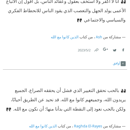
أنا لا أكفّر ولا أستخف بعقول وعقائد الناس، بل أقول إن الاتباع
الأعمى يولد الجهل والتعصب الذي يقود الناس للانحطاط الفكري
والسياسي والاجتماعي
مشاركة من
Ash
، من كتاب
الذين كانوا مع الله
2‏/5‏/2023
Link
Twitter
Facebook
أوافق
بالحب نحقق التغيير الذي فشل أن يحققه الصراع. الجميع
يريدون الله، وجميعهم كانوا مع الله. قد نحيد عن الطريق أحيانًا،
ولكن بالحب نعود إلى النقطة التي بدأنا منها؛ أن نكون مع الله.
مشاركة من
Raghda El-Rayes
، من كتاب
الذين كانوا مع الله