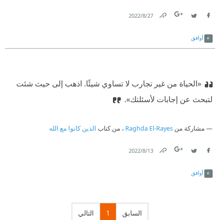
27‏/8‏/2022
Link
Twitter
Facebook
أوافق
«الحياة من غير تجارب لا تساوي شيئًا. اذهب إلى حيث شئت
لتبحث عن إجابات لأسئلتك».
مشاركة من
Raghda El-Rayes
، من كتاب
الذين كانوا مع الله
13‏/8‏/2022
Link
Twitter
Facebook
أوافق
السابق
1
التالي