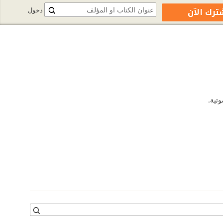
ترك الآن
دخول
تية.