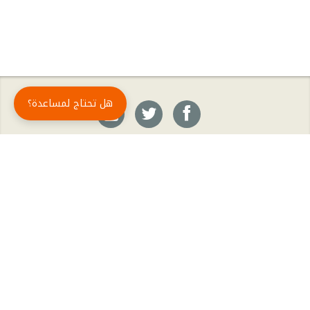
هل تحتاج لمساعدة؟
حمّل تطبيق أبجد مجاناً
أبجد
: أسلوب جديد للقراءة العربية
أبجد هو تطبيق القراءة رقم واحد في العالم العربي. تضم مكتبة أبجد أحدث وأهم الكتب والروايات،
بالإضافة إلى الكتب الأكثر مبيعاً والكتب الأكثر رواجاً من شتّى المجالات، مثل الروايات والقصص، كتب
الأدب، الكتب التاريخية، الكتب السياسية، كتب المال والأعمال، كتب الفلسفة وكتب التنمية البشرية
وتطوير الذات وغيرها.
الكتب
تواصل معنا
الأسئلة الشائعة
اشتراك أبجد بلا حدود
المؤلفون