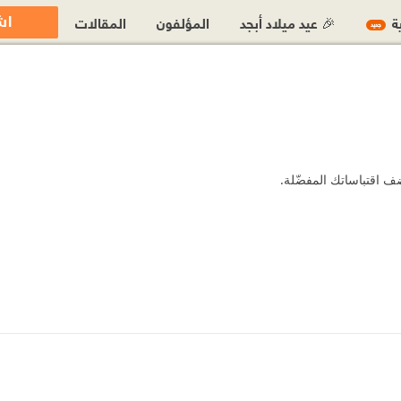
اش
ية
🎉 عيد ميلاد أبجد
المؤلفون
المقالات
جديد
ف اقتباساتك المفضّلة.
http://www.
https