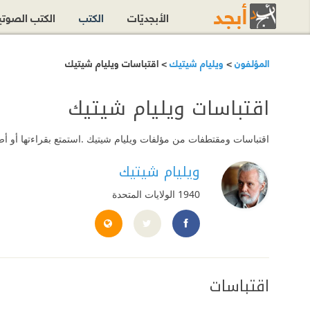
الأبجديّات
الكتب
الكتب الصوت
المؤلفون
>
ويليام شيتيك
> اقتباسات ويليام شيتيك
اقتباسات ويليام شيتيك
اقتباسات ومقتطفات من مؤلفات ويليام شيتيك .استمتع بقراءتها أو أض
ويليام شيتيك
1940
الولايات المتحدة
williamcchittick.com/
://www.facebook.com/TheRealChittick/
اقتباسات