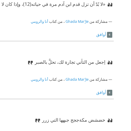
«لا بُدّ أن تزل قدم ابن آدم مرة في حياته(12)، وإذا كان لا بد منها، عليه أن يُمضي بقية حياته في طلب الغفران على ذلك،
مشاركة من
Ghada MarȜe
، من كتاب
أنا والرومي
أوافق
اِجعل من التأني تجارة لك، تحلَّ بالصبر
مشاركة من
Ghada MarȜe
، من كتاب
أنا والرومي
أوافق
خضشض مكةججج جبهها التي زرر