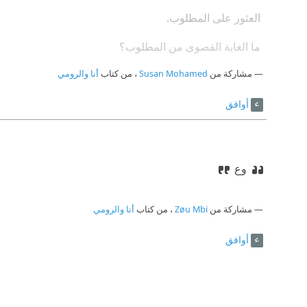
‫ العثور على المطلوب.
‫ ما الغاية القصوى من المطلوب؟
مشاركة من
‫ العثور على الطالب.
Susan Mohamed
، من كتاب
أنا والرومي
وجدت نفسى حين وجدت الله
أوافق
وع
مشاركة من
Zøu Mbï
، من كتاب
أنا والرومي
أوافق