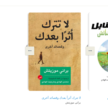
لا تترك أثراً بعدك وقصائد أخرى
براني موزيتش