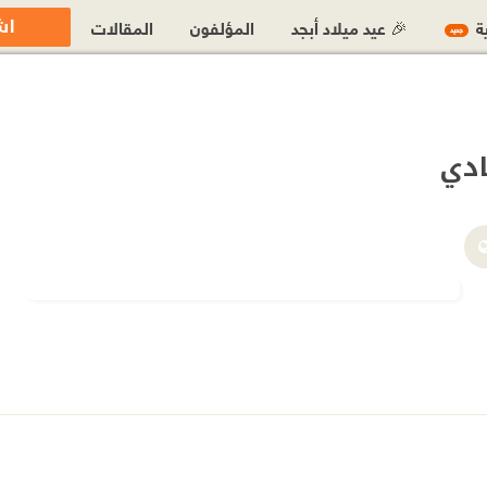
اش
ية
🎉 عيد ميلاد أبجد
المؤلفون
المقالات
جديد
ادي