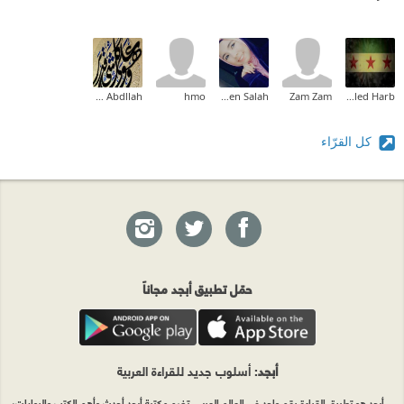
Mena Abdllah
hmo
Wala Ben Salah
Zam Zam
Khaled Harb
كل القرّاء
حمّل تطبيق أبجد مجاناً
أبجد
: أسلوب جديد للقراءة العربية
أبجد هو تطبيق القراءة رقم واحد في العالم العربي. تضم مكتبة أبجد أحدث وأهم الكتب والروايات،