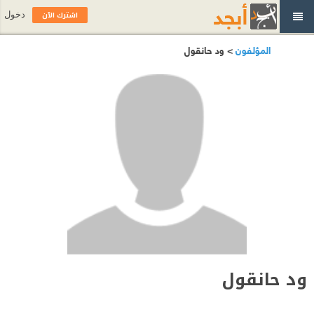
اشترك الآن
دخول
المؤلفون
> ود حانقول
ود حانقول