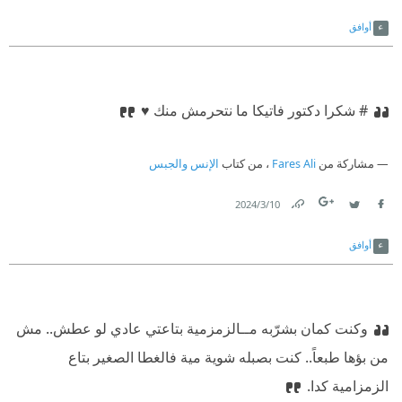
Link
Twitter
Facebook
أوافق
# شكرا دكتور فاتيكا ما نتحرمش منك ♥
مشاركة من
Fares Ali
، من كتاب
الإنس والجبس
10‏/3‏/2024
Link
Twitter
Facebook
أوافق
وكنت كمان بشرّبه مــالزمزمية بتاعتي عادي لو عطش.. مش
من بؤها طبعاً.. كنت بصبله شوية مية فالغطا الصغير بتاع
الزمزامية كدا.