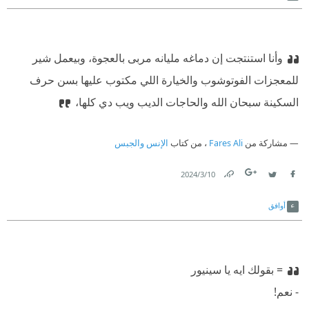
وأنا استنتجت إن دماغه مليانه مربى بالعجوة، وبيعمل شير
للمعجزات الفوتوشوب والخيارة اللي مكتوب عليها بسن حرف
السكينة سبحان الله والحاجات الديب ويب دي كلها،
مشاركة من
Fares Ali
، من كتاب
الإنس والجبس
10‏/3‏/2024
Link
Twitter
Facebook
أوافق
⁠‫= بقولك ايه يا سينيور
⁠‫- نعم!