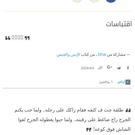
اقتباسات
👍🏻👍🏻
مشاركة من
Dhai
، من كتاب
الإنس والجبس
6‏/4‏/2024
Link
Twitter
Facebook
أوافق
1
يوافقون
طلقة جت ف كتفه فقام زاكك على رجله.. ولما حب يكتم
الجرح راح ضاغط على رقبته.. ولما حبوا يغطوله الجرح لفوا
الشاش فوق كوعه!