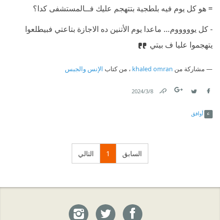
⁠‫= هو كل يوم فيه بلطجية بتتهجم عليك فــالمستشفى كدا؟
⁠‫- كل يوووووم… ماعدا يوم الأتنين ده الاجازة بتاعتي فبيطلعوا
يتهجموا عليا ف بيتي
مشاركة من
khaled omran
، من كتاب
الإنس والجبس
8‏/3‏/2024
Link
Twitter
Facebook
أوافق
السابق
1
التالي