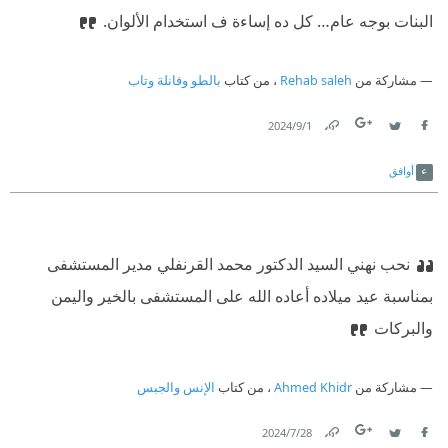
البنات بوجه عام… كل ده إساءة ف استخدام الألوان.
مشاركة من
Rehab saleh
، من كتاب
بالطو وفانلة وتاب
1‏/9‏/2024
Link
Twitter
Facebook
أوافق
نحب نهني السيد الدكتور محمد القرنفلي مدير المستشفى
بمناسبة عيد ميلاده أعاده الله على المستشفى بالخير واليمن
والبركات
مشاركة من
Ahmed Khidr
، من كتاب
الإنس والجبس
28‏/7‏/2024