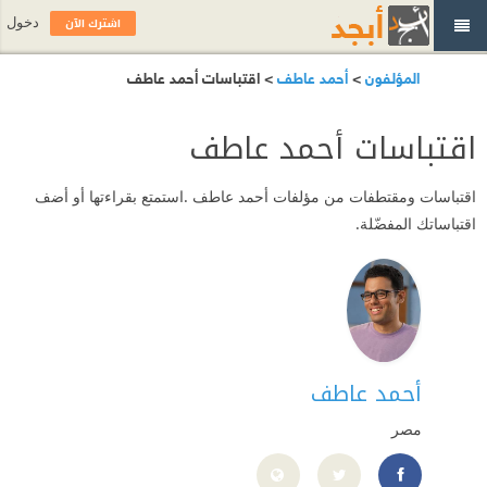
اشترك الآن
دخول
المؤلفون
>
أحمد عاطف
> اقتباسات أحمد عاطف
اقتباسات أحمد عاطف
اقتباسات ومقتطفات من مؤلفات أحمد عاطف .استمتع بقراءتها أو أضف
اقتباساتك المفضّلة.
أحمد عاطف
مصر
//www.facebook.com/ahmed.atif.73157/?locale=ar_AR