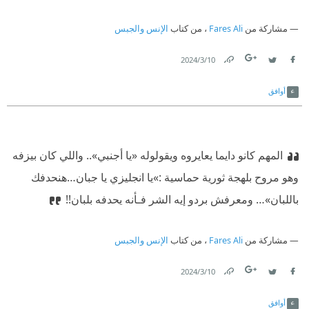
مشاركة من
Fares Ali
، من كتاب
الإنس والجبس
10‏/3‏/2024
Link
Twitter
Facebook
أوافق
المهم كانو دايما يعايروه ويقولوله «يا أجنبي».. واللي كان بيزفه
وهو مروح بلهجة ثورية حماسية :»يا انجليزي يا جبان…هنحدفك
باللبان»… ومعرفش بردو إيه الشر فـأنه يحدفه بلبان!!
مشاركة من
Fares Ali
، من كتاب
الإنس والجبس
10‏/3‏/2024
Link
Twitter
Facebook
أوافق