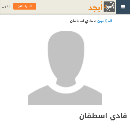
اشترك الآن
دخول
المؤلفون
> فادي اسطفان
فادي اسطفان