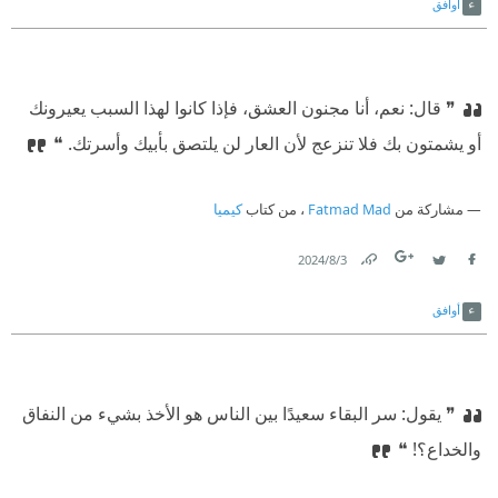
أوافق
❞ قال: نعم، أنا مجنون العشق، فإذا كانوا لهذا السبب يعيرونك
أو يشمتون بك فلا تنزعج لأن العار لن يلتصق بأبيك وأسرتك. ❝
مشاركة من
Fatmad Mad
، من كتاب
كيميا
3‏/8‏/2024
Link
Twitter
Facebook
أوافق
❞ يقول: سر البقاء سعيدًا بين الناس هو الأخذ بشيء من النفاق
والخداع؟! ❝