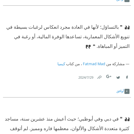
❞ بالتساؤل؛ لأنها في العادة مجرد انعكاس لرغبات بسيطة في
تنويع الأشكال المعمارية، تساعدها الوفرة المالية، أو رغبة في
التميز أو المباهاة. ❝
مشاركة من
Fatmad Mad
، من كتاب
كيميا
29‏/7‏/2024
Link
Twitter
Facebook
أوافق
❞ في دبي وفي أبوظبي؛ حيث أعيش منذ عشرين سنة، مساجد
كثيرة متعددة الأشكال والألوان، معظمها فاره ومميز. لم أتوقف