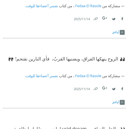
مشاركة من
Fedaa El Rasole
، من كتاب
تفسر أعضاءها للوقت
14‏/11‏/2025
Link
Twitter
Facebook
أوافق
الروح ينهكها الفراق، ويضنيها القربُ،
‫ فأي النارين نقتحم!
مشاركة من
Fedaa El Rasole
، من كتاب
تفسر أعضاءها للوقت
14‏/11‏/2025
Link
Twitter
Facebook
أوافق
والحلم الصافي ـ Lucid dream، ليس مرضًا، إنما ظاهرة،