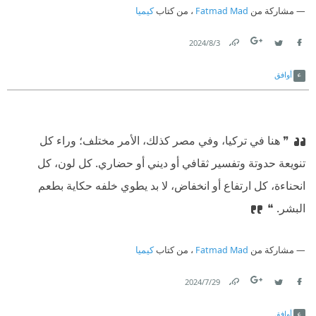
مشاركة من
Fatmad Mad
، من كتاب
كيميا
3‏/8‏/2024
Link
Twitter
Facebook
أوافق
❞ هنا في تركيا، وفي مصر كذلك، الأمر مختلف؛ وراء كل
تنويعة حدوتة وتفسير ثقافي أو ديني أو حضاري. كل لون، كل
انحناءة، كل ارتفاع أو انخفاض، لا بد يطوي خلفه حكاية بطعم
البشر. ❝
مشاركة من
Fatmad Mad
، من كتاب
كيميا
29‏/7‏/2024
Link
Twitter
Facebook
أوافق