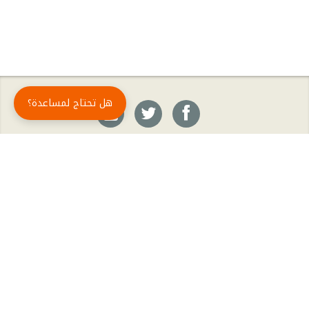
هل تحتاج لمساعدة؟
حمّل تطبيق أبجد مجاناً
أبجد
: أسلوب جديد للقراءة العربية
أبجد هو تطبيق القراءة رقم واحد في العالم العربي. تضم مكتبة أبجد أحدث وأهم الكتب والروايات،
بالإضافة إلى الكتب الأكثر مبيعاً والكتب الأكثر رواجاً من شتّى المجالات، مثل الروايات والقصص، كتب
الأدب، الكتب التاريخية، الكتب السياسية، كتب المال والأعمال، كتب الفلسفة وكتب التنمية البشرية
وتطوير الذات وغيرها.
الكتب
تواصل معنا
الأسئلة الشائعة
اشتراك أبجد بلا حدود
المؤلفون