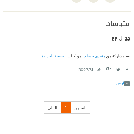
اقتباسات
ل
مشاركة من
مقتدى جسام
، من كتاب
الصفحة الجديدة
31‏/3‏/2022
Link
Twitter
Facebook
أوافق
السابق
1
التالي