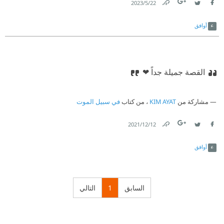
22‏/5‏/2023
Link
Twitter
Facebook
أوافق
القصة جميلة جداً ❤
مشاركة من
KIM AYAT
، من كتاب
في سبيل الموت
12‏/12‏/2021
Link
Twitter
Facebook
أوافق
السابق
1
التالي