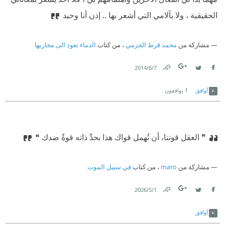
الحقيقية ، ولا بآلامي التي أشعر بها .. إذن أنا وحيد
مشاركة من
محمد قرط الجزمي
، من كتاب
الدماء تعود الى مجاريها
7‏/6‏/2014
Link
Twitter
Facebook
أوافق
1
يوافقون
❞ العقل قوتنا، أن تُهمل قواك هذا بحدِّ ذاته قوةٌ ضدك ❝
مشاركة من
maro
، من كتاب
في سبيل الموت
1‏/5‏/2026
Link
Twitter
Facebook
أوافق