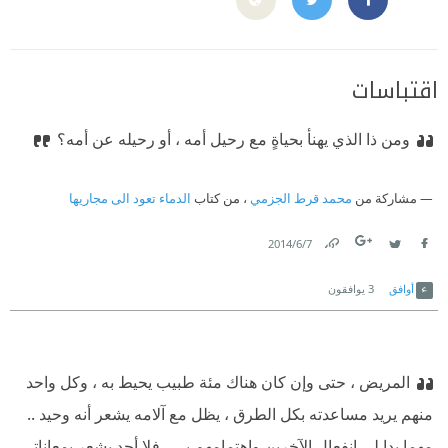
اقتباسات
ومن ذا الذي يهنأ بحياةٍ مع رحيل أمه ، أو رحيله عن أمه؟
مشاركة من
محمد قرط الجزمي
، من كتاب
الدماء تعود الى مجاريها
7‏/6‏/2014
Link
Twitter
Facebook
أوافق
3
يوافقون
المريض ، حتى وإن كان هناك مئة طبيب يحيط به ، وكل واحد
منهم يريد مساعدته بكل الطرق ، يظل مع آلامه يشعر أنه وحيد ..
مهما بدا لي انفعال الآخرين واهتمامهم بي ، فلا أحد يشعر بمعاناتي