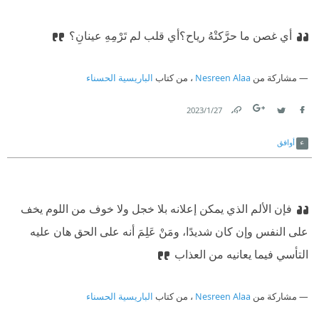
أي غصن ما حرَّكتْهُ رياح؟
أي قلب لم تَرْمِهِ عينانِ؟
مشاركة من
Nesreen Alaa
، من كتاب
الباريسية الحسناء
27‏/1‏/2023
Link
Twitter
Facebook
أوافق
فإن الألم الذي يمكن إعلانه بلا خجل ولا خوف من اللوم يخف
على النفس وإن كان شديدًا، ومَنْ عَلِمَ أنه على الحق هان عليه
التأسي فيما يعانيه من العذاب
مشاركة من
Nesreen Alaa
، من كتاب
الباريسية الحسناء