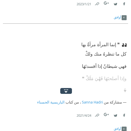
21‏/1‏/2023
Link
Twitter
Facebook
أوافق
❞ إنما المرأة مرآةٌ بها
كل ما تنظرهُ منك ولكْ
فهي شيطانٌ إذا أفسدتَهَا
وإذا أصلحتَهَا فَهْيَ مَلَكْ ❝
♥️ُ
مشاركة من
#الباريسية_الحسناء
Sanna Hadri
، من كتاب
الباريسية الحسناء
24‏/4‏/2021
Link
Twitter
Facebook
أوافق