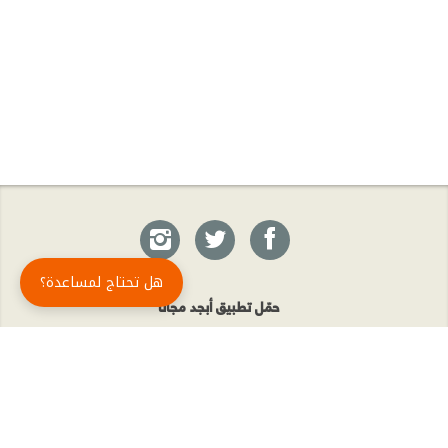
هل تحتاج لمساعدة؟
حمّل تطبيق أبجد مجاناً
أبجد
: أسلوب جديد للقراءة العربية
أبجد هو تطبيق القراءة رقم واحد في العالم العربي. تضم مكتبة أبجد أحدث وأهم الكتب والروايات،