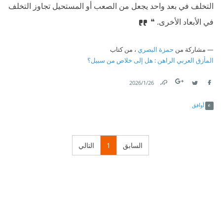
التخلف في بعد واحد يجعل من الصعب أو المستحيل تجاوز التخلف
في الأبعاد الأخرى. ❝
مشاركة من
حمزة البصري
، من كتاب
المأزق العربي الراهن : هل إلى خلاص من سبيل؟
26‏/1‏/2026
Link
Twitter
Facebook
أوافق
السابق
1
التالي