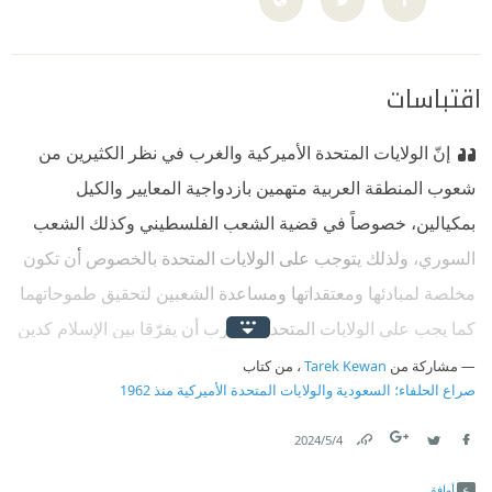
اقتباسات
إنّ الولايات المتحدة الأميركية والغرب في نظر الكثيرين من
شعوب المنطقة العربية متهمين بازدواجية المعايير والكيل
بمكيالين، خصوصاً في قضية الشعب الفلسطيني وكذلك الشعب
السوري، ولذلك يتوجب على الولايات المتحدة بالخصوص أن تكون
مخلصة لمبادئها ومعتقداتها ومساعدة الشعبين لتحقيق طموحاتهما
كما يجب على الولايات المتحدة والغرب أن يفرّقا بين الإسلام كدين
وبين الأصولية المتعصبة كأيديولوجيا سياسية تستخدم الدين.
مشاركة من
Tarek Kewan
، من كتاب
صراع الحلفاء؛ السعودية والولايات المتحدة الأميركية منذ 1962
4‏/5‏/2024
Link
Twitter
Facebook
أوافق