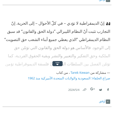
إنّ الديمقراطية لا تؤدي – في كلّ الأحوال – إلى الحرية. إنّ
التجارب تثبت أنّ النظام الليبرالي ”دولة الحق والقانون“ قد سبق
النظام الديمقراطي ”الذي يعطي جميع أبناء الشعب حق التصويت“
إلى الوجود. فالأساس هو دولة الحق والقانون التي تؤمّن حق
الملكية وحق التفكير والتعبير والنشر وبقية الحقوق الفردية، كما
تؤمّن الفصل بين السلطات الثلاث. إنّ فلسفة الديموقراطية تؤمن
أنه ينبغي تثقيف الشعب وتعليمه ومحو أميته قبل منحه حق
مشاركة من
Tarek Kewan
، من كتاب
صراع الحلفاء؛ السعودية والولايات المتحدة الأميركية منذ 1962
المساهمة في القرار السياسي .
4‏/5‏/2024
Link
Twitter
Facebook
أوافق