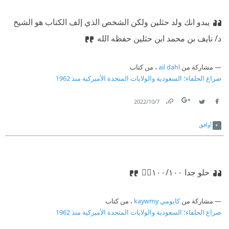
يبدو انك ولد حثلين ولكن الشخص الذي إلف الكتاب هو الشيخ
د/ نايف بن محمد ابن حثلين حفظه الله
مشاركة من
ail dahl
، من كتاب
صراع الحلفاء؛ السعودية والولايات المتحدة الأميركية منذ 1962
7‏/10‏/2022
Link
Twitter
Facebook
أوافق
حلو جدا ١٠٠/١٠٠👌🏻
مشاركة من
كايومي kaywmy
، من كتاب
صراع الحلفاء؛ السعودية والولايات المتحدة الأميركية منذ 1962