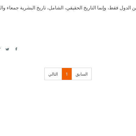
 بين الدول فقط، وإنما التاريخ الحقيقي، الشامل، تاريخ البشرية جمعاء و
itter
Facebook
السابق
1
التالي