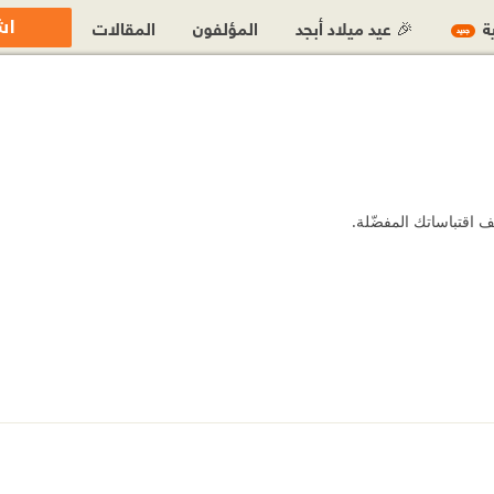
اش
ية
🎉 عيد ميلاد أبجد
المؤلفون
المقالات
جديد
 اقتباساتك المفضّلة.